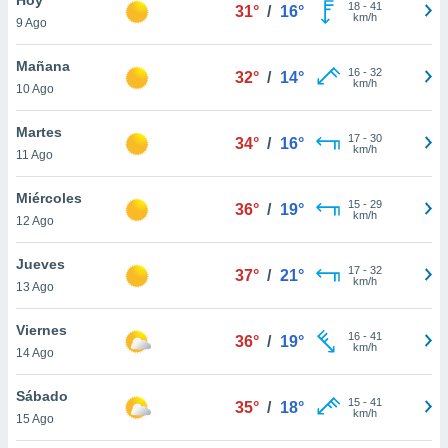
18
-
41
31°
/
16°
km/h
9 Ago
do en
 mismo.
sultar más
Mañana
16
-
32
32°
/
14°
 en nuestra
km/h
10 Ago
 Cookies
y
ualquier
Martes
17
-
30
34°
/
16°
km/h
11 Ago
ento
 botón
ación de
Miércoles
15
-
29
36°
/
19°
kies
km/h
12 Ago
 disponible
e nuestra
Jueves
17
-
32
.
37°
/
21°
km/h
13 Ago
IVAMENTE,
Viernes
16
-
41
36°
/
19°
km/h
14 Ago
as
 a cookies
Sábado
15
-
41
35°
/
18°
km/h
 no aceptar
15 Ago
ón de