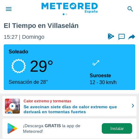
El Tiempo en Villaselán
privacidad
15:27
Domingo
...
o de
tiempo.com)
borado por
Soleado
es para
29°
ue la
 que se
e calidad.
Suroeste
eder a este
Sensación de 28°
12
30 km/h
ediante las
opciones:
Calor extremo y tormentas
ookies y
Se avecinan siete días de calor extremo que
e forma
derivará en tormentas fuertes
d digital
¡Descarga
GRATIS
la app de
Instalar
ada, basada
Meteored!
mación