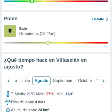
 seleccionar
o.
calización
precisa e
Polen
Detalle
ión mediante
Bajo
, publicidad
Gramíneas (13 #/m³)
dos,
 publicidad
,
ón de
¿Qué tiempo hace en Villaselán en
 desarrollo
s.
agosto
?
tros 1199
ios
yo
Junio
Julio
Agosto
Septiembre
Octubre
Noviemb
T. Media:
21°C
Max.:
27°C
Min:
14°C
Días de lluvia:
4
días
Acum. de lluvia:
24 l/m²