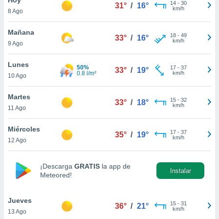
14
-
30
31°
/
16°
km/h
8 Ago
do en
 mismo.
sultar más
Mañana
18
-
49
33°
/
16°
 en nuestra
km/h
9 Ago
 Cookies
y
ualquier
Lunes
50%
17
-
37
33°
/
19°
0.8 l/m²
km/h
10 Ago
ento
 botón
ación de
Martes
15
-
32
33°
/
18°
kies
km/h
11 Ago
 disponible
e nuestra
Miércoles
17
-
37
.
35°
/
19°
km/h
12 Ago
IVAMENTE,
¡Descarga
GRATIS
la app de
Instalar
Meteored!
as
 a cookies
Jueves
 no aceptar
15
-
31
36°
/
21°
km/h
13 Ago
ón de