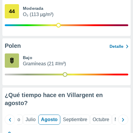
 seleccionar
o.
Moderada
44
O₃ (113 µg/m³)
calización
precisa e
ión mediante
, publicidad
Polen
Detalle
dos,
 publicidad
Bajo
,
Gramíneas (21 #/m³)
ón de
 desarrollo
s.
tros 1199
ios
¿Qué tiempo hace en Villargent en
agosto
?
yo
Junio
Julio
Agosto
Septiembre
Octubre
Noviemb