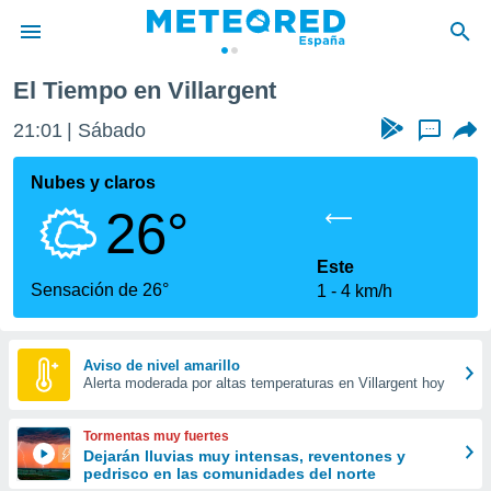
llargent
El Tiempo en Villargent
privacidad
21:01
Sábado
...
o de
tiempo.com)
borado por
Nubes y claros
es para
26°
ue la
 que se
e calidad.
Este
eder a este
Sensación de 26°
1
4 km/h
ediante las
opciones:
ookies y
Aviso de nivel amarillo
Alerta moderada por altas temperaturas en Villargent hoy
e forma
d digital
Tormentas muy fuertes
ada, basada
Dejarán lluvias muy intensas, reventones y
pedrisco en las comunidades del norte
mación