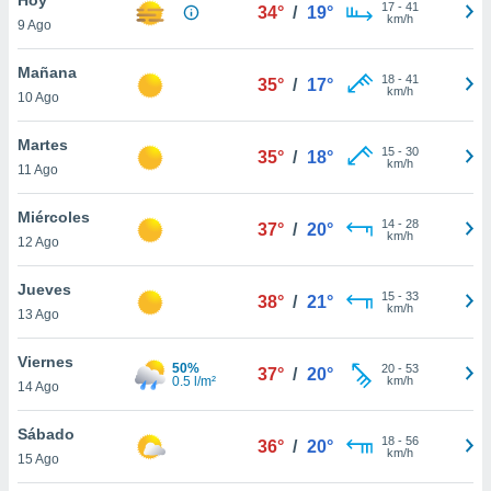
17
-
41
34°
/
19°
km/h
9 Ago
do en
 mismo.
sultar más
Mañana
18
-
41
35°
/
17°
 en nuestra
km/h
10 Ago
 Cookies
y
ualquier
Martes
15
-
30
35°
/
18°
km/h
11 Ago
ento
 botón
ación de
Miércoles
14
-
28
37°
/
20°
kies
km/h
12 Ago
 disponible
e nuestra
Jueves
15
-
33
.
38°
/
21°
km/h
13 Ago
IVAMENTE,
Viernes
50%
20
-
53
37°
/
20°
0.5 l/m²
km/h
14 Ago
as
 a cookies
Sábado
18
-
56
36°
/
20°
km/h
 no aceptar
15 Ago
ón de