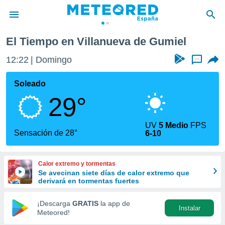
miel
El Tiempo en Villanueva de Gumiel
privacidad
12:22
Domingo
...
o de
tiempo.com)
borado por
Soleado
es para
29°
ue la
 que se
e calidad.
UV
5 Medio
FPS
eder a este
Sensación de 28°
6-10
ediante las
opciones:
Calor extremo y tormentas
ookies y
Se avecinan siete días de calor extremo que
e forma
derivará en tormentas fuertes
d digital
¡Descarga
GRATIS
la app de
Instalar
ada, basada
Meteored!
mación