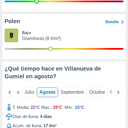
 seleccionar
o.
calización
precisa e
Polen
Detalle
ión mediante
Bajo
, publicidad
Gramíneas (8 #/m³)
dos,
 publicidad
,
ón de
¿Qué tiempo hace en Villanueva de
 desarrollo
s.
Gumiel en
agosto
?
tros 1199
ios
yo
Junio
Julio
Agosto
Septiembre
Octubre
Noviemb
T. Media:
22°C
Max.:
29°C
Min:
15°C
Días de lluvia:
4
días
Acum. de lluvia:
17 l/m²