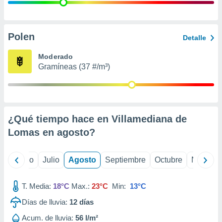
 seleccionar
o.
calización
precisa e
Polen
Detalle
ión mediante
Moderado
, publicidad
Gramíneas (37 #/m³)
dos,
 publicidad
,
ón de
¿Qué tiempo hace en Villamediana de
 desarrollo
s.
Lomas en
agosto
?
tros 1199
ios
yo
Junio
Julio
Agosto
Septiembre
Octubre
Noviemb
T. Media:
18°C
Max.:
23°C
Min:
13°C
Días de lluvia:
12
días
Acum. de lluvia:
56 l/m²