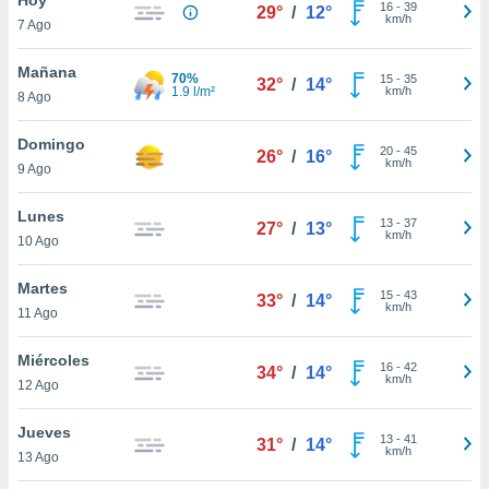
16
-
39
29°
/
12°
km/h
7 Ago
do en
 mismo.
sultar más
Mañana
70%
15
-
35
32°
/
14°
 en nuestra
1.9 l/m²
km/h
8 Ago
 Cookies
y
ualquier
Domingo
20
-
45
26°
/
16°
km/h
9 Ago
ento
 botón
ación de
Lunes
13
-
37
27°
/
13°
kies
km/h
10 Ago
 disponible
e nuestra
Martes
15
-
43
.
33°
/
14°
km/h
11 Ago
IVAMENTE,
Miércoles
16
-
42
34°
/
14°
km/h
12 Ago
as
 a cookies
Jueves
13
-
41
31°
/
14°
km/h
 no aceptar
13 Ago
ón de