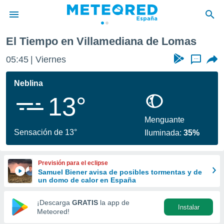
 Lomas
El Tiempo en Villamediana de Lomas
privacidad
05:45
Viernes
...
o de
tiempo.com)
borado por
Neblina
es para
13°
ue la
 que se
e calidad.
Menguante
eder a este
Sensación de 13°
Iluminada:
35%
ediante las
opciones:
Previsión para el eclipse
ookies y
Samuel Biener avisa de posibles tormentas y de
e forma
un domo de calor en España
d digital
¡Descarga
GRATIS
la app de
Instalar
ada, basada
Meteored!
mación