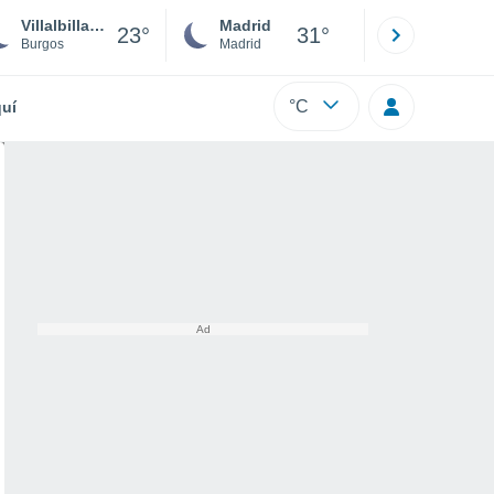
Villalbilla de Gumiel
Madrid
Barcelona
23°
31°
Burgos
Madrid
Barcelona
°C
uí