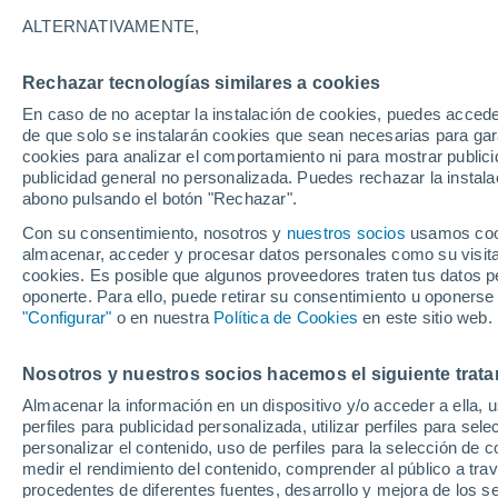
23°
ALTERNATIVAMENTE,
Rechazar tecnologías similares a cookies
Menguant
En caso de no aceptar la instalación de cookies, puedes acced
Iluminada
Sensación de 25°
de que solo se instalarán cookies que sean necesarias para garan
cookies para analizar el comportamiento ni para mostrar publici
publicidad general no personalizada. Puedes rechazar la instala
abono pulsando el botón "Rechazar".
Previsión para el eclipse
Samuel Biener avisa de posibles tormentas y
Con su consentimiento, nosotros y
nuestros socios
usamos cooki
un domo de calor en España
almacenar, acceder y procesar datos personales como su visita e
cookies. Es posible que algunos proveedores traten tus datos pe
El Tiempo 1 - 7 días
Por horas
Actualidad
Mapa de
oponerte. Para ello, puede retirar su consentimiento u oponerse
"Configurar"
o en nuestra
Política de Cookies
en este sitio web.
Nosotros y nuestros socios hacemos el siguiente trata
Mañana
Domingo
Hoy
Almacenar la información en un dispositivo y/o acceder a ella, 
8 Ago
9 Ago
7 Ago
perfiles para publicidad personalizada, utilizar perfiles para sele
personalizar el contenido, uso de perfiles para la selección de c
medir el rendimiento del contenido, comprender al público a tra
procedentes de diferentes fuentes, desarrollo y mejora de los se
30%