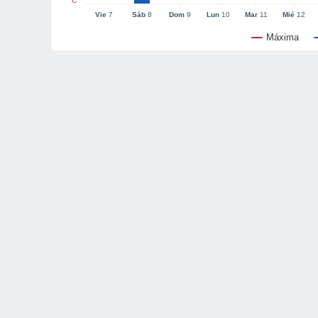
°C
Vie
7
Sáb
8
Dom
9
Lun
10
Mar
11
Mié
12
Máxima