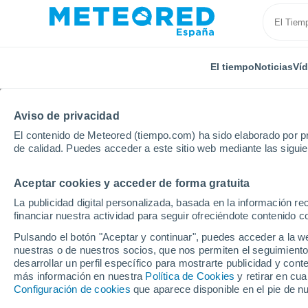
El tiempo
Noticias
Ví
Aviso de privacidad
El contenido de Meteored (tiempo.com) ha sido elaborado por pr
de calidad. Puedes acceder a este sitio web mediante las sigui
Aceptar cookies y acceder de forma gratuita
Inicio
Castilla y León
Provincia de Burgos
Villal
La publicidad digital personalizada, basada en la información r
financiar nuestra actividad para seguir ofreciéndote contenido c
El Tiempo en Villalbill
Pulsando el botón "Aceptar y continuar", puedes acceder a la w
nuestras o de nuestros socios, que nos permiten el seguimiento
00:14
Viernes
desarrollar un perfil específico para mostrarte publicidad y co
más información en nuestra
Política de Cookies
y retirar en cu
Configuración de cookies
que aparece disponible en el pie de n
Cielo despejado