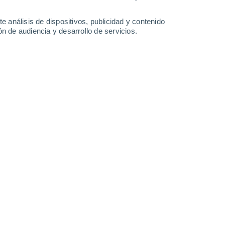
35°
/
18°
35°
/
18°
36°
/
20°
37°
/
19°
e análisis de dispositivos, publicidad y contenido
n de audiencia y desarrollo de servicios.
-
31
km/h
15
-
28
km/h
13
-
28
km/h
12
-
33
km/h
y
, 7 de agosto
Este
0 Bajo
14
-
28 km/h
FPS:
no
Este
0 Bajo
13
-
24 km/h
FPS:
no
Este
0 Bajo
14
-
24 km/h
FPS:
no
Este
0 Bajo
13
-
22 km/h
FPS:
no