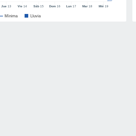
l/m²
Jue
13
Vie
14
Sáb
15
Dom
16
Lun
17
Mar
18
Mié
19
Mínima
Lluvia