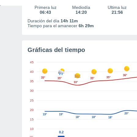
Primera luz
Mediodía
Última luz
06:43
14:20
21:56
Duración del día
14h 11m
Tiempo para el amanecer
6h 29m
Gráficas del tiempo
45
40
36°
35°
35°
35°
35°
35
33°
30
25
20
20°
19°
19°
18°
18°
18°
15
10
0.2