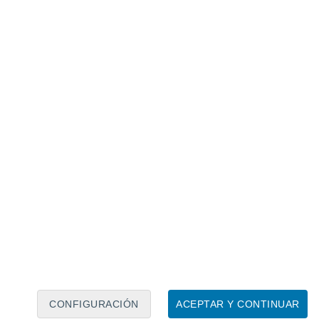
Calendario lunar
Lun
Mar
Mié
Jue
Vie
Sáb
Dom
7
8
9
10
11
12
13
14
15
16
CONFIGURACIÓN
ACEPTAR Y CONTINUAR