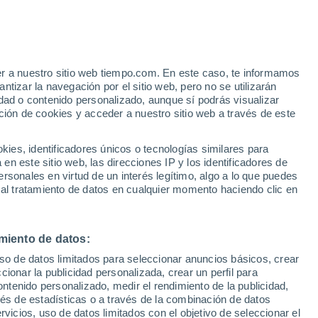
e
er a nuestro sitio web tiempo.com. En este caso, te informamos
:
35%
tizar la navegación por el sitio web, pero no se utilizarán
dad o contenido personalizado, aunque sí podrás visualizar
ción de cookies y acceder a nuestro sitio web a través de este
 de
es, identificadores únicos o tecnologías similares para
n este sitio web, las direcciones IP y los identificadores de
rsonales en virtud de un interés legítimo, algo a lo que puedes
 temperatura
Radar de lluvia
Satélites
Modelos
 al tratamiento de datos en cualquier momento haciendo clic en
miento de datos:
Lunes
Martes
Miércoles
Jueves
uso de datos limitados para seleccionar anuncios básicos, crear
10 Ago
11 Ago
12 Ago
13 Ago
ccionar la publicidad personalizada, crear un perfil para
ontenido personalizado, medir el rendimiento de la publicidad,
vés de estadísticas o a través de la combinación de datos
rvicios, uso de datos limitados con el objetivo de seleccionar el