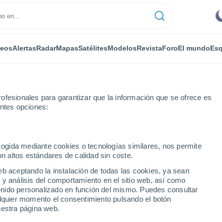
deos
Alertas
Radar
Mapas
Satélites
Modelos
Revista
Foro
El mundo
Esq
ofesionales para garantizar que la información que se ofrece es
entes opciones:
billa de Gumiel
ecogida mediante cookies o tecnologías similares, nos permite
on altos estándares de calidad sin coste.
a de Gumiel
eb aceptando la instalación de todas las cookies, ya sean
 y análisis del comportamiento en el sitio web, así como
...
ntenido personalizado en función del mismo. Puedes consultar
alquier momento el consentimiento pulsando el botón
Por horas
uestra página web.
Cielos despejados en las
próximas horas