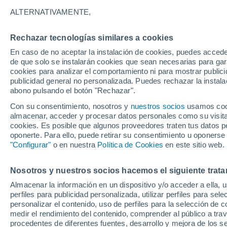
16°
ALTERNATIVAMENTE,
Rechazar tecnologías similares a cookies
Menguant
En caso de no aceptar la instalación de cookies, puedes acced
Iluminada
Sensación de 16°
de que solo se instalarán cookies que sean necesarias para garan
cookies para analizar el comportamiento ni para mostrar publici
publicidad general no personalizada. Puedes rechazar la instala
abono pulsando el botón "Rechazar".
Atención al fin de semana
España podrá registrar tormentas muy fuerte
Con su consentimiento, nosotros y
nuestros socios
usamos cooki
con fenómenos adversos
almacenar, acceder y procesar datos personales como su visita e
cookies. Es posible que algunos proveedores traten tus datos pe
El Tiempo 1 - 7 días
Por horas
Actualidad
Mapa d
oponerte. Para ello, puede retirar su consentimiento u oponerse
"Configurar"
o en nuestra
Política de Cookies
en este sitio web.
Nosotros y nuestros socios hacemos el siguiente trata
Mañana
Sábado
D
Hoy
Almacenar la información en un dispositivo y/o acceder a ella, 
7 Ago
8 Ago
6 Ago
perfiles para publicidad personalizada, utilizar perfiles para sele
personalizar el contenido, uso de perfiles para la selección de c
medir el rendimiento del contenido, comprender al público a tra
procedentes de diferentes fuentes, desarrollo y mejora de los se