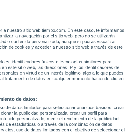
e
er a nuestro sitio web tiempo.com. En este caso, te informamos
:
46%
tizar la navegación por el sitio web, pero no se utilizarán
dad o contenido personalizado, aunque sí podrás visualizar
ción de cookies y acceder a nuestro sitio web a través de este
s y
es, identificadores únicos o tecnologías similares para
n este sitio web, las direcciones IP y los identificadores de
rsonales en virtud de un interés legítimo, algo a lo que puedes
e nubosidad
Radar de lluvia
Satélites
Modelos
 al tratamiento de datos en cualquier momento haciendo clic en
miento de datos:
omingo
Lunes
Martes
Miércoles
uso de datos limitados para seleccionar anuncios básicos, crear
9 Ago
10 Ago
11 Ago
12 Ago
ccionar la publicidad personalizada, crear un perfil para
ontenido personalizado, medir el rendimiento de la publicidad,
vés de estadísticas o a través de la combinación de datos
rvicios, uso de datos limitados con el objetivo de seleccionar el