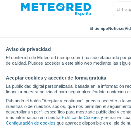
El tiempo
Noticias
Ví
Aviso de privacidad
El contenido de Meteored (tiempo.com) ha sido elaborado por pr
de calidad. Puedes acceder a este sitio web mediante las sigui
Aceptar cookies y acceder de forma gratuita
Inicio
Castilla y León
Provincia de Palencia
Vill
La publicidad digital personalizada, basada en la información r
financiar nuestra actividad para seguir ofreciéndote contenido c
El Tiempo en Villahán
Pulsando el botón "Aceptar y continuar", puedes acceder a la w
nuestras o de nuestros socios, que nos permiten el seguimiento
06:26
Jueves
desarrollar un perfil específico para mostrarte publicidad y co
más información en nuestra
Política de Cookies
y retirar en cu
Configuración de cookies
que aparece disponible en el pie de n
Nubes y claros