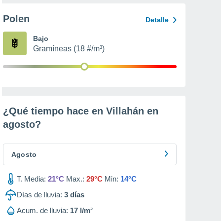
Polen
Detalle
Bajo
Gramíneas (18 #/m³)
¿Qué tiempo hace en Villahán en
agosto
?
Agosto
T. Media:
21°C
Max.:
29°C
Min:
14°C
Días de lluvia:
3
días
Acum. de lluvia:
17 l/m²