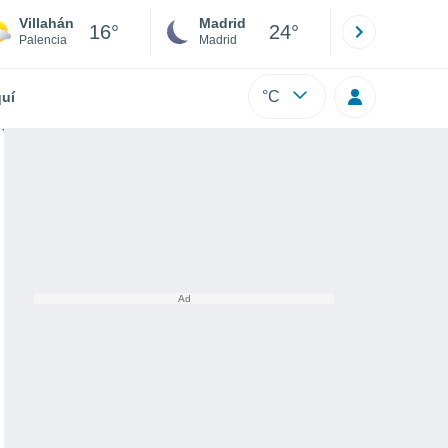
Villahán
Madrid
Barcelona
16°
24°
Palencia
Madrid
Barcelona
°C
uí