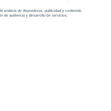
33°
/
19°
35°
/
16°
37°
/
18°
36°
/
17°
e análisis de dispositivos, publicidad y contenido
n de audiencia y desarrollo de servicios.
-
48
km/h
18
-
44
km/h
15
-
37
km/h
11
-
39
km/h
o
Noreste
0 Bajo
16
-
28 km/h
FPS:
no
Noreste
0 Bajo
14
-
28 km/h
FPS:
no
Noreste
0 Bajo
13
-
25 km/h
FPS:
no
Noreste
1 Bajo
13
-
25 km/h
FPS:
no