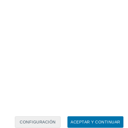
Calendario lunar
Lun
Mar
Mié
Jue
Vie
Sáb
Dom
6
7
8
9
10
11
12
13
14
15
16
17
18
19
CONFIGURACIÓN
ACEPTAR Y CONTINUAR