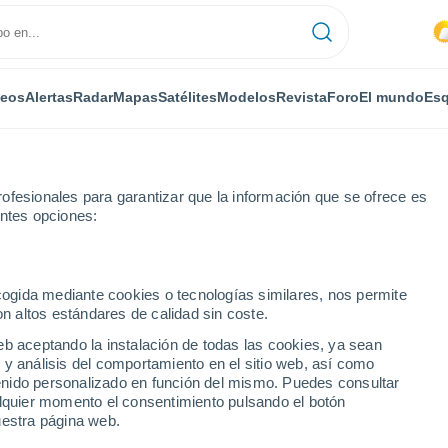
deos
Alertas
Radar
Mapas
Satélites
Modelos
Revista
Foro
El mundo
Esq
ofesionales para garantizar que la información que se ofrece es
entes opciones:
ahán
ecogida mediante cookies o tecnologías similares, nos permite
on altos estándares de calidad sin coste.
eb aceptando la instalación de todas las cookies, ya sean
 y análisis del comportamiento en el sitio web, así como
...
ntenido personalizado en función del mismo. Puedes consultar
alquier momento el consentimiento pulsando el botón
Por horas
uestra página web.
Intervalos nubosos en las
próximas horas