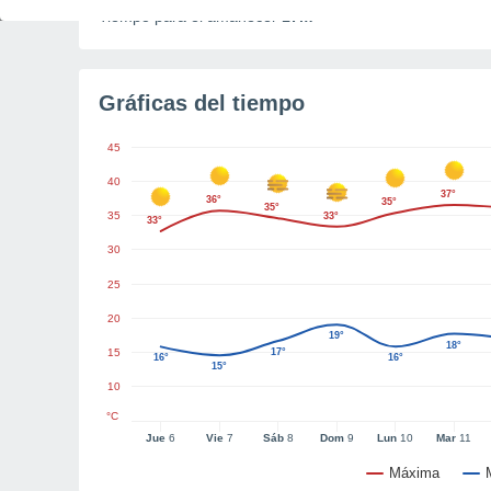
Tiempo para el amanecer
17m
Gráficas del tiempo
45
40
37°
36°
35°
35°
35
33°
33°
30
25
20
19°
18°
15
17°
16°
16°
15°
10
°C
Jue
6
Vie
7
Sáb
8
Dom
9
Lun
10
Mar
11
Máxima