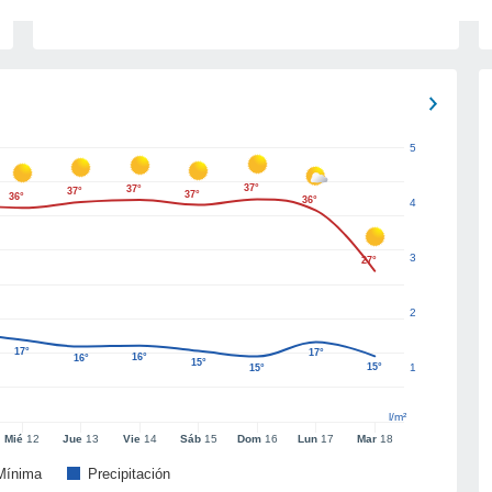
5
37°
37°
37°
37°
36°
36°
4
3
27°
2
17°
17°
16°
16°
15°
15°
1
15°
l/m²
Mié
12
Jue
13
Vie
14
Sáb
15
Dom
16
Lun
17
Mar
18
Mínima
Precipitación