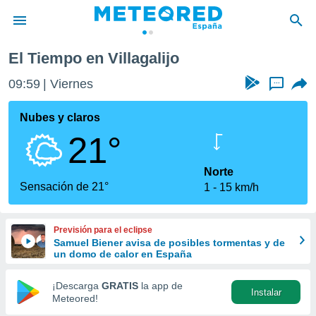
El Tiempo en Villagalijo
privacidad
09:59
Viernes
...
o de
tiempo.com)
borado por
Nubes y claros
es para
21°
ue la
 que se
e calidad.
Norte
eder a este
Sensación de 21°
1
15 km/h
ediante las
opciones:
Previsión para el eclipse
ookies y
Samuel Biener avisa de posibles tormentas y de
e forma
un domo de calor en España
d digital
¡Descarga
GRATIS
la app de
Instalar
ada, basada
Meteored!
mación