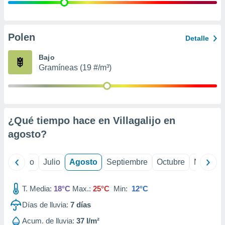
 seleccionar
o.
calización
precisa e
Polen
Detalle
ión mediante
Bajo
, publicidad
Gramíneas (19 #/m³)
dos,
 publicidad
,
ón de
¿Qué tiempo hace en Villagalijo en
 desarrollo
s.
agosto
?
tros 1199
ios
yo
Junio
Julio
Agosto
Septiembre
Octubre
Noviemb
T. Media:
18°C
Max.:
25°C
Min:
12°C
Días de lluvia:
7
días
Acum. de lluvia:
37 l/m²