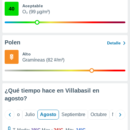
 seleccionar
Aceptable
o.
40
O₃ (99 µg/m³)
calización
precisa e
ión mediante
, publicidad
Polen
Detalle
dos,
 publicidad
Alto
,
Gramíneas (82 #/m³)
ón de
 desarrollo
s.
tros 1199
¿Qué tiempo hace en Villabasil en
ios
agosto
?
yo
Junio
Julio
Agosto
Septiembre
Octubre
Noviemb
T. Media:
19°C
Max.:
24°C
Min:
14°C