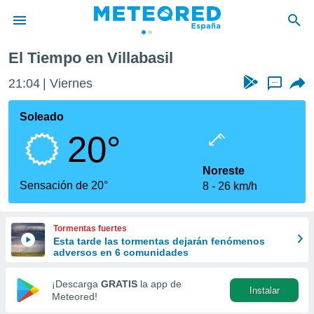
El Tiempo en Villabasil
privacidad
21:04
Viernes
...
o de
tiempo.com)
borado por
Soleado
es para
20°
ue la
 que se
e calidad.
Noreste
eder a este
Sensación de 20°
8
26 km/h
ediante las
opciones:
Tormentas fuertes
ookies y
Esta tarde las tormentas dejarán fenómenos
e forma
adversos en 6 comunidades
d digital
¡Descarga
GRATIS
la app de
Instalar
ada, basada
Meteored!
mación