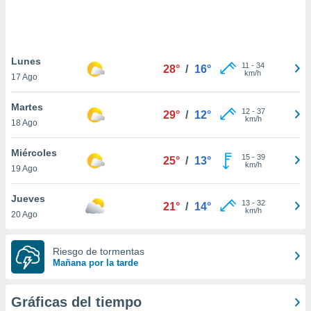
 botón
.
nto,
Lunes
11
-
34
28°
/
16°
km/h
17 Ago
cios
kies,
Martes
ores únicos
12
-
37
29°
/
12°
km/h
18 Ago
as similares
nar,
rocesar
Miércoles
15
-
39
25°
/
13°
onales como
km/h
19 Ago
 este sitio
recciones IP
Jueves
ficadores de
13
-
32
21°
/
14°
km/h
20 Ago
 posible
s
 traten tus
Riesgo de tormentas
nales en
Mañana por la tarde
 interés
go a lo que
nerte. Para
Gráficas del tiempo
retirar su