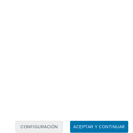
Calendario lunar
Lun
Mar
Mié
Jue
Vie
Sáb
Dom
8
9
10
11
12
13
14
15
16
17
18
19
20
21
CONFIGURACIÓN
ACEPTAR Y CONTINUAR