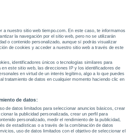
e
er a nuestro sitio web tiempo.com. En este caso, te informamos
:
22%
tizar la navegación por el sitio web, pero no se utilizarán
dad o contenido personalizado, aunque sí podrás visualizar
ción de cookies y acceder a nuestro sitio web a través de este
e nubosidad
Radar de lluvia
Satélites
Modelos
es, identificadores únicos o tecnologías similares para
n este sitio web, las direcciones IP y los identificadores de
rsonales en virtud de un interés legítimo, algo a lo que puedes
 al tratamiento de datos en cualquier momento haciendo clic en
Martes
Miércoles
Jueves
Viernes
11 Ago
12 Ago
13 Ago
14 Ago
miento de datos:
uso de datos limitados para seleccionar anuncios básicos, crear
70%
ccionar la publicidad personalizada, crear un perfil para
2 l/m²
ontenido personalizado, medir el rendimiento de la publicidad,
13°
/
3°
9°
/
6°
11°
/
5°
12°
/
5°
vés de estadísticas o a través de la combinación de datos
rvicios, uso de datos limitados con el objetivo de seleccionar el