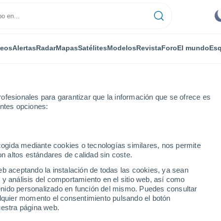
deos
Alertas
Radar
Mapas
Satélites
Modelos
Revista
Foro
El mundo
Esq
ofesionales para garantizar que la información que se ofrece es
entes opciones:
si
ecogida mediante cookies o tecnologías similares, nos permite
on altos estándares de calidad sin coste.
i
eb aceptando la instalación de todas las cookies, ya sean
 y análisis del comportamiento en el sitio web, así como
...
ntenido personalizado en función del mismo. Puedes consultar
alquier momento el consentimiento pulsando el botón
Por horas
uestra página web.
Cielos nubosos en las próximas
horas