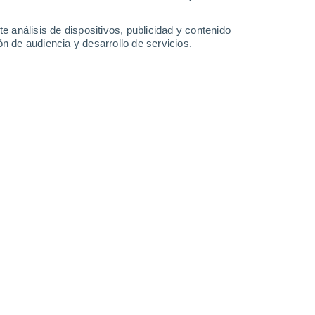
-
38
km/h
16
-
30
km/h
11
-
25
km/h
12
-
32
km/h
e análisis de dispositivos, publicidad y contenido
n de audiencia y desarrollo de servicios.
osto
o
Sur
0 Bajo
20
-
35 km/h
FPS:
no
Suroeste
0 Bajo
22
-
38 km/h
FPS:
no
uboso
Suroeste
0 Bajo
25
-
43 km/h
FPS:
no
uboso
Suroeste
0 Bajo
20
-
42 km/h
FPS:
no
uboso
Suroeste
0 Bajo
16
-
30 km/h
FPS:
no