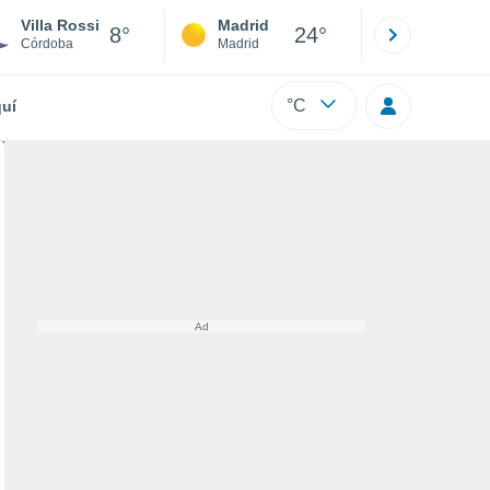
Villa Rossi
Madrid
Barcelona
8°
24°
Córdoba
Madrid
Barcelona
°C
uí