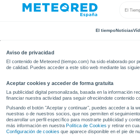
El tiempo
Noticias
Ví
Aviso de privacidad
El contenido de Meteored (tiempo.com) ha sido elaborado por pr
de calidad. Puedes acceder a este sitio web mediante las sigui
Aceptar cookies y acceder de forma gratuita
Inicio
Argentina
Provincia de Córdoba
Villa Ros
La publicidad digital personalizada, basada en la información r
financiar nuestra actividad para seguir ofreciéndote contenido c
El Tiempo en Villa Ross
Pulsando el botón "Aceptar y continuar", puedes acceder a la w
nuestras o de nuestros socios, que nos permiten el seguimiento
02:48
Sábado
desarrollar un perfil específico para mostrarte publicidad y co
más información en nuestra
Política de Cookies
y retirar en cu
Configuración de cookies
que aparece disponible en el pie de n
Cielo despejado