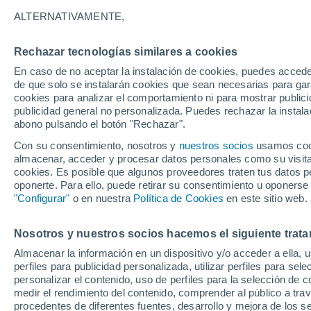
8°
ALTERNATIVAMENTE,
Rechazar tecnologías similares a cookies
Menguant
En caso de no aceptar la instalación de cookies, puedes acced
Iluminada
Sensación de 5°
de que solo se instalarán cookies que sean necesarias para garan
cookies para analizar el comportamiento ni para mostrar publici
publicidad general no personalizada. Puedes rechazar la instala
abono pulsando el botón "Rechazar".
El Tiempo 1 - 7 días
Por horas
Actualidad
Mapa d
Con su consentimiento, nosotros y
nuestros socios
usamos cooki
almacenar, acceder y procesar datos personales como su visita e
cookies. Es posible que algunos proveedores traten tus datos pe
oponerte. Para ello, puede retirar su consentimiento u oponerse
Mañana
Lunes
Hoy
"Configurar"
o en nuestra
Política de Cookies
en este sitio web.
9 Ago
10 Ago
8 Ago
Nosotros y nuestros socios hacemos el siguiente trata
Almacenar la información en un dispositivo y/o acceder a ella, 
perfiles para publicidad personalizada, utilizar perfiles para sele
personalizar el contenido, uso de perfiles para la selección de c
12°
/
3°
13°
/
1°
13°
/
4°
medir el rendimiento del contenido, comprender al público a tra
procedentes de diferentes fuentes, desarrollo y mejora de los se