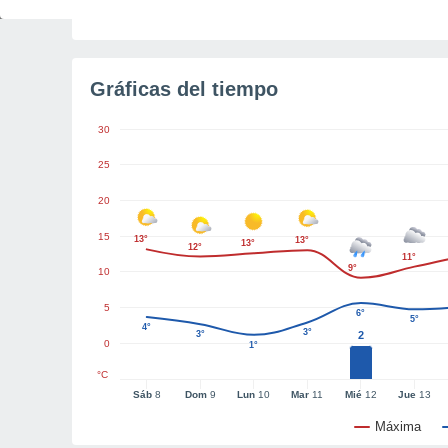
Tiempo para el amanecer
4h 45m
Gráficas del tiempo
30
25
20
15
13°
13°
13°
12°
11°
9°
10
5
6°
5°
4°
3°
3°
2
0
1°
°C
Sáb
8
Dom
9
Lun
10
Mar
11
Mié
12
Jue
13
Máxima