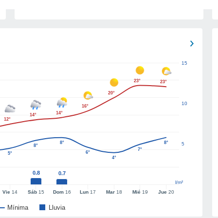
15
23°
23°
20°
10
16°
14°
14°
12°
8°
8°
5
8°
7°
6°
5°
4°
0.8
0.7
l/m²
Vie
14
Sáb
15
Dom
16
Lun
17
Mar
18
Mié
19
Jue
20
Mínima
Lluvia