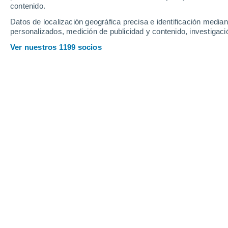
contenido.
13
-
29
km/h
16
-
34
km/h
17
25
-
43
km/h
Datos de localización geográfica precisa e identificación mediant
personalizados, medición de publicidad y contenido, investigació
El tiempo en Villa Rossi hoy
, 8 de ag
Ver nuestros 1199 socios
Cielo despejad
8°
03:00
Sensación T.
5°
Nubes y claros
7°
04:00
Sensación T.
4°
Parcialmente n
7°
05:00
Sensación T.
4°
Parcialmente n
8°
06:00
Sensación T.
5°
Parcialmente n
7°
08:00
Sensación T.
4°