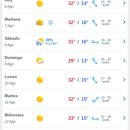
14
-
32
32°
/
14°
km/h
6 Ago
do en
 mismo.
sultar más
Mañana
15
-
36
32°
/
16°
 en nuestra
km/h
7 Ago
 Cookies
y
ualquier
Sábado
30%
19
-
45
31°
/
16°
0.1 l/m²
km/h
8 Ago
ento
 botón
ación de
Domingo
15
-
33
29°
/
13°
kies
km/h
9 Ago
 disponible
e nuestra
Lunes
17
-
35
.
32°
/
15°
km/h
10 Ago
IVAMENTE,
Martes
13
-
33
32°
/
15°
km/h
11 Ago
as
 a cookies
Miércoles
12
-
29
33°
/
15°
km/h
 no aceptar
12 Ago
ón de