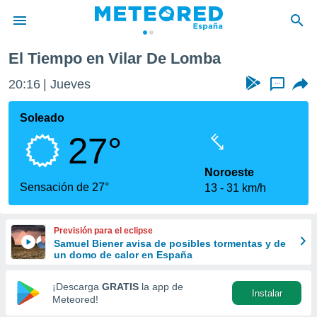
El Tiempo en Vilar De Lomba
privacidad
20:16
Jueves
...
o de
tiempo.com)
borado por
Soleado
es para
27°
ue la
 que se
e calidad.
Noroeste
eder a este
Sensación de 27°
13
31 km/h
ediante las
opciones:
Previsión para el eclipse
ookies y
Samuel Biener avisa de posibles tormentas y de
e forma
un domo de calor en España
d digital
¡Descarga
GRATIS
la app de
Instalar
ada, basada
Meteored!
mación