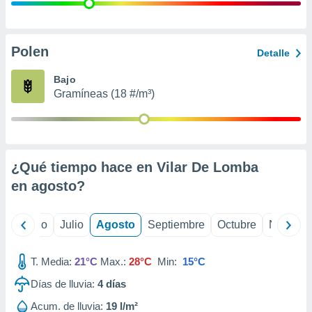
 seleccionar
o.
calización
precisa e
Polen
Detalle
ión mediante
Bajo
, publicidad
Gramíneas (18 #/m³)
dos,
 publicidad
,
ón de
¿Qué tiempo hace en Vilar De Lomba
 desarrollo
s.
en
agosto
?
tros 1199
ios
yo
Junio
Julio
Agosto
Septiembre
Octubre
Noviemb
T. Media:
21°C
Max.:
28°C
Min:
15°C
Días de lluvia:
4
días
Acum. de lluvia:
19 l/m²