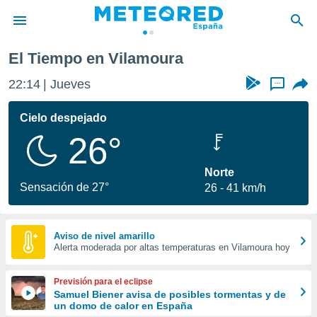
El Tiempo en Vilamoura
privacidad
22:14
Jueves
...
o de
tiempo.com)
borado por
Cielo despejado
es para
26°
ue la
 que se
e calidad.
Norte
eder a este
Sensación de 27°
26
41 km/h
ediante las
opciones:
ookies y
Aviso de nivel amarillo
Alerta moderada por altas temperaturas en Vilamoura hoy
e forma
d digital
Previsión para el eclipse
ada, basada
Samuel Biener avisa de posibles tormentas y de
un domo de calor en España
mación