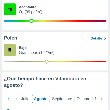
 seleccionar
o.
Aceptable
40
O₃ (99 µg/m³)
calización
precisa e
ión mediante
, publicidad
Polen
Detalle
dos,
 publicidad
Bajo
,
Gramíneas (12 #/m³)
ón de
 desarrollo
s.
tros 1199
ios
¿Qué tiempo hace en Vilamoura en
agosto
?
yo
Junio
Julio
Agosto
Septiembre
Octubre
Noviemb