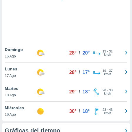
 botón
.
nto,
cios
kies,
ores únicos
Domingo
13
-
31
as similares
28°
/
20°
km/h
16 Ago
nar,
rocesar
Lunes
onales como
19
-
37
28°
/
17°
km/h
 este sitio
17 Ago
recciones IP
ficadores de
Martes
20
-
38
29°
/
18°
 posible
km/h
18 Ago
s
 traten tus
Miércoles
nales en
23
-
43
30°
/
18°
km/h
 interés
19 Ago
go a lo que
nerte. Para
Gráficas del tiempo
retirar su