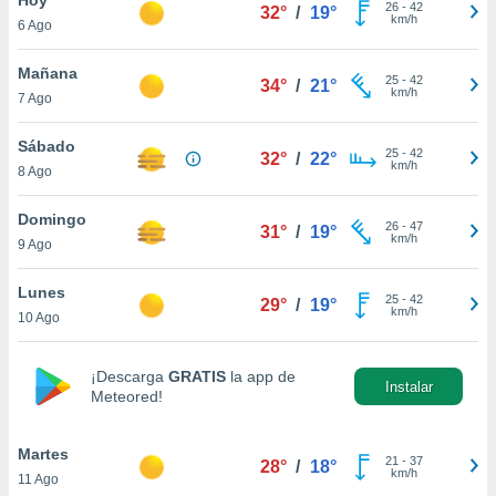
26
-
42
32°
/
19°
km/h
6 Ago
do en
 mismo.
sultar más
Mañana
25
-
42
34°
/
21°
 en nuestra
km/h
7 Ago
 Cookies
y
ualquier
Sábado
25
-
42
32°
/
22°
km/h
8 Ago
ento
 botón
ación de
Domingo
26
-
47
31°
/
19°
kies
km/h
9 Ago
 disponible
e nuestra
Lunes
25
-
42
.
29°
/
19°
km/h
10 Ago
IVAMENTE,
¡Descarga
GRATIS
la app de
Instalar
Meteored!
as
 a cookies
Martes
 no aceptar
21
-
37
28°
/
18°
km/h
11 Ago
ón de