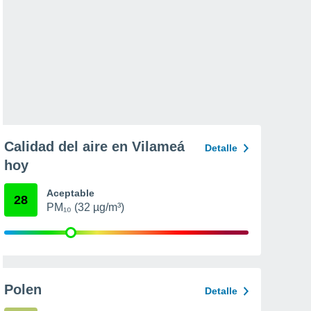
Calidad del aire en Vilameá
Detalle
hoy
Aceptable
28
PM₁₀ (32 µg/m³)
Polen
Detalle