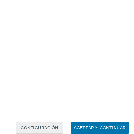
Calendario lunar
Lun
Mar
Mié
Jue
Vie
Sáb
Dom
8
9
10
11
12
13
14
15
16
17
18
19
20
21
CONFIGURACIÓN
ACEPTAR Y CONTINUAR