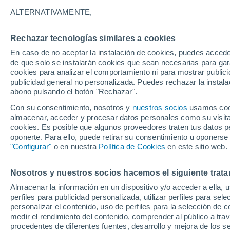
24°
ALTERNATIVAMENTE,
Rechazar tecnologías similares a cookies
Suroeste
En caso de no aceptar la instalación de cookies, puedes acced
Sensación de 26°
15
-
40 km
de que solo se instalarán cookies que sean necesarias para garan
cookies para analizar el comportamiento ni para mostrar publici
publicidad general no personalizada. Puedes rechazar la instala
abono pulsando el botón "Rechazar".
Tormentas muy fuertes
Dejarán lluvias muy intensas, reventones y
Con su consentimiento, nosotros y
nuestros socios
usamos cooki
pedrisco en las comunidades del norte
almacenar, acceder y procesar datos personales como su visita e
cookies. Es posible que algunos proveedores traten tus datos pe
El Tiempo 1 - 7 días
Por horas
Actualidad
Mapa d
oponerte. Para ello, puede retirar su consentimiento u oponerse
"Configurar"
o en nuestra
Política de Cookies
en este sitio web.
Nosotros y nuestros socios hacemos el siguiente trata
Mañana
Lunes
Hoy
Almacenar la información en un dispositivo y/o acceder a ella, 
9 Ago
10 Ago
8 Ago
perfiles para publicidad personalizada, utilizar perfiles para sele
personalizar el contenido, uso de perfiles para la selección de c
medir el rendimiento del contenido, comprender al público a tra
procedentes de diferentes fuentes, desarrollo y mejora de los se
50%
60%