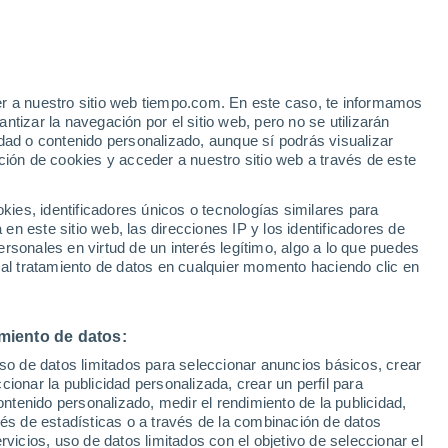
Bajan las temperaturas
Durante el dia de mañana
er a nuestro sitio web tiempo.com. En este caso, te informamos
/h
tizar la navegación por el sitio web, pero no se utilizarán
dad o contenido personalizado, aunque sí podrás visualizar
ción de cookies y acceder a nuestro sitio web a través de este
es, identificadores únicos o tecnologías similares para
n este sitio web, las direcciones IP y los identificadores de
rsonales en virtud de un interés legítimo, algo a lo que puedes
e nubosidad
Radar de lluvia
Satélites
Modelos
 al tratamiento de datos en cualquier momento haciendo clic en
miento de datos:
Martes
Miércoles
Jueves
Viernes
uso de datos limitados para seleccionar anuncios básicos, crear
11 Ago
12 Ago
13 Ago
14 Ago
ccionar la publicidad personalizada, crear un perfil para
ontenido personalizado, medir el rendimiento de la publicidad,
vés de estadísticas o a través de la combinación de datos
rvicios, uso de datos limitados con el objetivo de seleccionar el