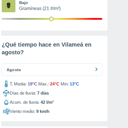
Bajo
Gramíneas (21 #/m³)
¿Qué tiempo hace en Vilameá en
agosto
?
Agosto
T. Media:
19°C
Max.:
24°C
Min:
13°C
Días de lluvia:
7
días
Acum. de lluvia:
42 l/m²
Viento medio:
9 km/h