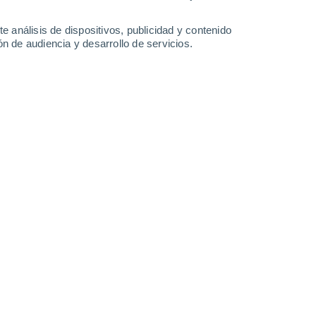
32°
/
16°
34°
/
17°
34°
/
16°
31°
/
17°
e análisis de dispositivos, publicidad y contenido
n de audiencia y desarrollo de servicios.
-
34
km/h
16
-
41
km/h
17
-
42
km/h
18
-
43
km/h
o
Suroeste
5 Medio
18
-
45 km/h
FPS:
6-10
Suroeste
3 Medio
17
-
47 km/h
FPS:
6-10
Suroeste
2 Bajo
15
-
40 km/h
FPS:
no
Oeste
1 Bajo
13
-
35 km/h
FPS:
no