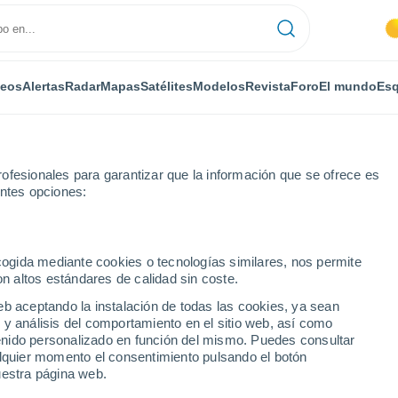
deos
Alertas
Radar
Mapas
Satélites
Modelos
Revista
Foro
El mundo
Esq
ofesionales para garantizar que la información que se ofrece es
entes opciones:
ecogida mediante cookies o tecnologías similares, nos permite
on altos estándares de calidad sin coste.
eb aceptando la instalación de todas las cookies, ya sean
 y análisis del comportamiento en el sitio web, así como
...
ntenido personalizado en función del mismo. Puedes consultar
alquier momento el consentimiento pulsando el botón
Por horas
uestra página web.
Intervalos nubosos en las
próximas horas