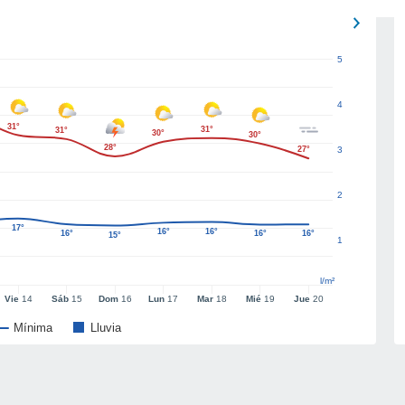
5
4
31°
31°
31°
30°
30°
28°
27°
3
2
17°
16°
16°
16°
16°
16°
15°
1
l/m²
Vie
14
Sáb
15
Dom
16
Lun
17
Mar
18
Mié
19
Jue
20
Mínima
Lluvia