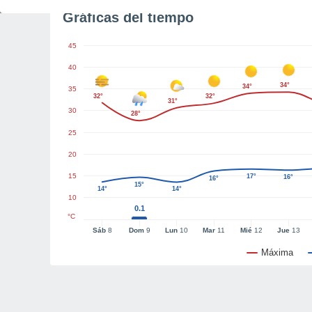
Gráficas del tiempo
45
40
34°
34°
35
32°
32°
31°
30
28°
25
20
15
17°
16°
16°
15°
14°
14°
10
0.1
°C
Sáb
8
Dom
9
Lun
10
Mar
11
Mié
12
Jue
13
Máxima