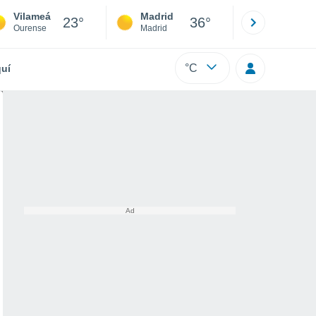
Vilameá
Madrid
Barcelona
23°
36°
Ourense
Madrid
Barcelona
°C
uí