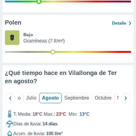
 seleccionar
o.
calización
precisa e
Polen
Detalle
ión mediante
Bajo
, publicidad
Gramíneas (7 #/m³)
dos,
 publicidad
,
ón de
¿Qué tiempo hace en Vilallonga de Ter
 desarrollo
s.
en
agosto
?
tros 1199
ios
yo
Junio
Julio
Agosto
Septiembre
Octubre
Noviemb
T. Media:
18°C
Max.:
23°C
Min:
13°C
Días de lluvia:
14
días
Acum. de lluvia:
105 l/m²