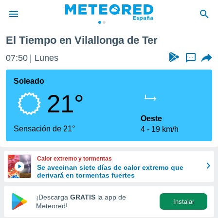
El Tiempo en Vilallonga de Ter
privacidad
07:50
Lunes
...
o de
tiempo.com)
borado por
Soleado
es para
21°
ue la
 que se
e calidad.
Oeste
eder a este
Sensación de 21°
4
19 km/h
ediante las
opciones:
Calor extremo y tormentas
ookies y
Se avecinan siete días de calor extremo que
e forma
derivará en tormentas fuertes
d digital
¡Descarga
GRATIS
la app de
Instalar
ada, basada
Meteored!
mación