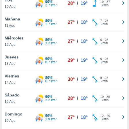
90%
10
-
37
28°
/
19°
2.7 l/m²
km/h
10 Ago
do en
 mismo.
sultar más
Mañana
80%
7
-
26
27°
/
18°
 en nuestra
1.7 l/m²
km/h
11 Ago
 Cookies
y
ualquier
Miércoles
80%
6
-
23
27°
/
18°
2.2 l/m²
km/h
12 Ago
ento
 botón
ación de
Jueves
90%
6
-
25
29°
/
19°
kies
0.7 l/m²
km/h
13 Ago
 disponible
e nuestra
Viernes
80%
8
-
28
.
30°
/
19°
0.7 l/m²
km/h
14 Ago
IVAMENTE,
Sábado
90%
10
-
35
28°
/
18°
3.2 l/m²
km/h
15 Ago
as
 a cookies
Domingo
90%
12
-
40
27°
/
18°
2.9 l/m²
km/h
 no aceptar
16 Ago
ón de