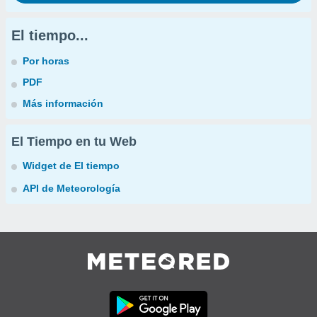
El tiempo...
Por horas
PDF
Más información
El Tiempo en tu Web
Widget de El tiempo
API de Meteorología