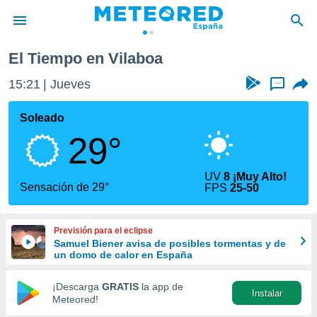
El Tiempo en Vilaboa
privacidad
15:21
Jueves
...
o de
tiempo.com)
borado por
Soleado
es para
29°
ue la
 que se
e calidad.
UV
8 ¡Muy Alto!
eder a este
Sensación de 29°
FPS
25-50
ediante las
opciones:
Previsión para el eclipse
ookies y
Samuel Biener avisa de posibles tormentas y de
e forma
un domo de calor en España
d digital
¡Descarga
GRATIS
la app de
Instalar
ada, basada
Meteored!
mación