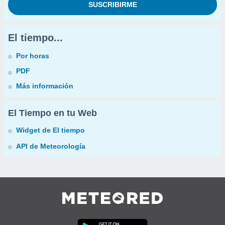
El tiempo...
Por horas
PDF
Más información
El Tiempo en tu Web
Widget de El tiempo
API de Meteorología