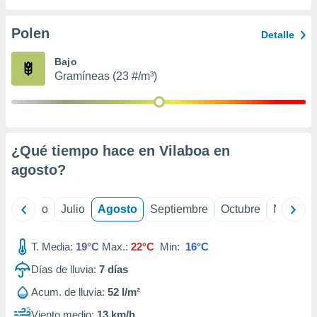
 seleccionar
o.
Polen
Detalle
calización
precisa e
Bajo
ión mediante
Gramíneas (23 #/m³)
, publicidad
dos,
 publicidad
,
¿Qué tiempo hace en Vilaboa en
ón de
agosto
?
 desarrollo
s.
tros 1199
yo
Junio
Julio
Agosto
Septiembre
Octubre
Noviemb
ios
T. Media:
19°C
Max.:
22°C
Min:
16°C
Días de lluvia:
7
días
Acum. de lluvia:
52 l/m²
Viento medio:
13 km/h