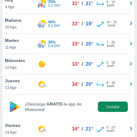
70%
6
-
16
31°
/
21°
1.2 l/m²
km/h
9 Ago
do en
 mismo.
sultar más
Mañana
40%
10
-
25
33°
/
19°
 en nuestra
0.2 l/m²
km/h
10 Ago
 Cookies
y
ualquier
Martes
30%
7
-
25
33°
/
20°
0.4 l/m²
km/h
11 Ago
ento
 botón
ación de
Miércoles
5
-
18
33°
/
20°
kies
km/h
12 Ago
 disponible
e nuestra
Jueves
6
-
18
.
34°
/
20°
km/h
13 Ago
IVAMENTE,
¡Descarga
GRATIS
la app de
Instalar
Meteored!
as
 a cookies
Viernes
 no aceptar
5
-
23
34°
/
21°
km/h
14 Ago
ón de