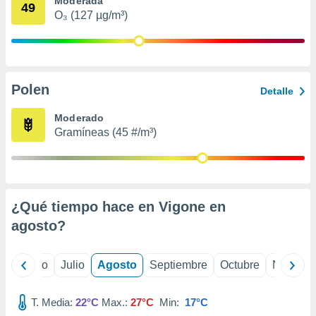
Moderada
 seleccionar
49
o.
O₃ (127 µg/m³)
calización
precisa e
ión mediante
Polen
, publicidad
Detalle
dos,
Moderado
 publicidad
Gramíneas (45 #/m³)
,
ón de
 desarrollo
s.
¿Qué tiempo hace en Vigone en
tros 1199
ios
agosto
?
yo
Junio
Julio
Agosto
Septiembre
Octubre
Noviemb
T. Media:
22°C
Max.:
27°C
Min:
17°C