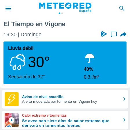
El Tiempo en Vigone
privacidad
16:30
Domingo
...
o de
tiempo.com)
borado por
Lluvia débil
es para
30°
ue la
 que se
e calidad.
40%
eder a este
Sensación de 32°
0.3 l/m²
ediante las
opciones:
ookies y
Aviso de nivel amarillo
Alerta moderada por tormenta en Vigone hoy
e forma
d digital
Calor extremo y tormentas
ada, basada
Se avecinan siete días de calor extremo que
derivará en tormentas fuertes
mación