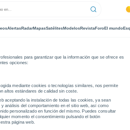
deos
Alertas
Radar
Mapas
Satélites
Modelos
Revista
Foro
El mundo
Esq
ofesionales para garantizar que la información que se ofrece es
entes opciones:
ecogida mediante cookies o tecnologías similares, nos permite
on altos estándares de calidad sin coste.
eb aceptando la instalación de todas las cookies, ya sean
 y análisis del comportamiento en el sitio web, así como
...
ntenido personalizado en función del mismo. Puedes consultar
alquier momento el consentimiento pulsando el botón
Por horas
uestra página web.
Intervalos nubosos en las
próximas horas