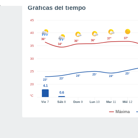
Gráficas del tiempo
45
40
37°
37°
36°
36°
36°
34°
35
30
25
25°
25°
24°
24°
23°
23°
20
4.1
0.6
°C
Vie
7
Sáb
8
Dom
9
Lun
10
Mar
11
Mié
12
Máxima