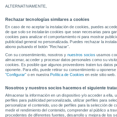
36°
ALTERNATIVAMENTE,
Rechazar tecnologías similares a cookies
UV
6 Alto
En caso de no aceptar la instalación de cookies, puedes acced
Sensación de 36°
FPS
15-25
de que solo se instalarán cookies que sean necesarias para garan
cookies para analizar el comportamiento ni para mostrar publici
publicidad general no personalizada. Puedes rechazar la instala
abono pulsando el botón "Rechazar".
Tormentas fuertes
Esta tarde las tormentas dejarán fenómenos
Con su consentimiento, nosotros y
nuestros socios
usamos cooki
adversos en 6 comunidades
almacenar, acceder y procesar datos personales como su visita e
cookies. Es posible que algunos proveedores traten tus datos pe
El Tiempo 1 - 7 días
Por horas
Actualidad
Mapa d
oponerte. Para ello, puede retirar su consentimiento u oponerse
"Configurar"
o en nuestra
Política de Cookies
en este sitio web.
Nosotros y nuestros socios hacemos el siguiente trata
Mañana
Domingo
Hoy
Almacenar la información en un dispositivo y/o acceder a ella, 
8 Ago
9 Ago
7 Ago
perfiles para publicidad personalizada, utilizar perfiles para sele
personalizar el contenido, uso de perfiles para la selección de c
medir el rendimiento del contenido, comprender al público a tra
procedentes de diferentes fuentes, desarrollo y mejora de los se
60%
70%