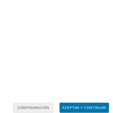
Calendario lunar
Lun
Mar
Mié
Jue
Vie
Sáb
Dom
7
8
9
10
11
12
13
14
15
16
17
18
19
20
CONFIGURACIÓN
ACEPTAR Y CONTINUAR