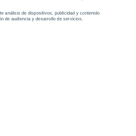
36°
/
25°
37°
/
24°
37°
/
25°
35°
/
26°
e análisis de dispositivos, publicidad y contenido
n de audiencia y desarrollo de servicios.
-
24
km/h
11
-
27
km/h
16
-
36
km/h
13
-
34
km/h
o
Este
6 Alto
8
-
23 km/h
FPS:
15-25
Este
4 Medio
8
-
22 km/h
FPS:
6-10
Este
3 Medio
10
-
23 km/h
FPS:
6-10
Este
1 Bajo
11
-
23 km/h
FPS:
no