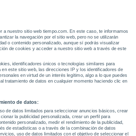
Aviso de nivel naranja
Alerta importante por altas
temperaturas en Vigasio hoy
er a nuestro sitio web tiempo.com. En este caso, te informamos
tizar la navegación por el sitio web, pero no se utilizarán
dad o contenido personalizado, aunque sí podrás visualizar
ción de cookies y acceder a nuestro sitio web a través de este
es, identificadores únicos o tecnologías similares para
n este sitio web, las direcciones IP y los identificadores de
rsonales en virtud de un interés legítimo, algo a lo que puedes
e nubosidad
Radar de lluvia
Satélites
Modelos
 al tratamiento de datos en cualquier momento haciendo clic en
miento de datos:
Lunes
Martes
Miércoles
Jueves
uso de datos limitados para seleccionar anuncios básicos, crear
10 Ago
11 Ago
12 Ago
13 Ago
ccionar la publicidad personalizada, crear un perfil para
ontenido personalizado, medir el rendimiento de la publicidad,
vés de estadísticas o a través de la combinación de datos
rvicios, uso de datos limitados con el objetivo de seleccionar el