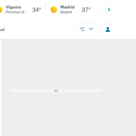
Vigasio
Madrid
Barcelona
34°
37°
Province of Verona
Madrid
Barcelona
°C
uí