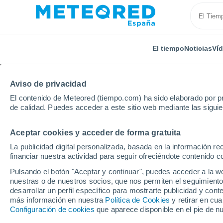
El tiempo
Noticias
Ví
Aviso de privacidad
El contenido de Meteored (tiempo.com) ha sido elaborado por pr
de calidad. Puedes acceder a este sitio web mediante las sigui
Aceptar cookies y acceder de forma gratuita
Inicio
Italia
Provincia de Verona
Vigasio
La publicidad digital personalizada, basada en la información r
financiar nuestra actividad para seguir ofreciéndote contenido c
El Tiempo en Vigasio
Pulsando el botón "Aceptar y continuar", puedes acceder a la w
nuestras o de nuestros socios, que nos permiten el seguimiento
14:50
Viernes
desarrollar un perfil específico para mostrarte publicidad y co
más información en nuestra
Política de Cookies
y retirar en cu
Configuración de cookies
que aparece disponible en el pie de n
Nubes y claros