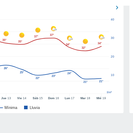
40
37°
37°
30
35°
35°
34°
34°
32°
20
26°
25°
24°
10
23°
22°
21°
21°
l/m²
Jue
13
Vie
14
Sáb
15
Dom
16
Lun
17
Mar
18
Mié
19
Mínima
Lluvia