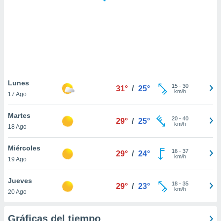
 botón
.
nto,
cios
kies,
ores únicos
Lunes
15
-
30
as similares
31°
/
25°
km/h
17 Ago
nar,
rocesar
Martes
onales como
20
-
40
29°
/
25°
km/h
 este sitio
18 Ago
recciones IP
ficadores de
Miércoles
16
-
37
29°
/
24°
 posible
km/h
19 Ago
s
 traten tus
Jueves
nales en
18
-
35
29°
/
23°
km/h
 interés
20 Ago
go a lo que
nerte. Para
Gráficas del tiempo
retirar su