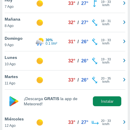
19
-
33
33°
/
27°
km/h
7 Ago
do en
 mismo.
sultar más
Mañana
18
-
31
32°
/
27°
 en nuestra
km/h
8 Ago
 Cookies
y
ualquier
Domingo
30%
19
-
33
31°
/
26°
0.1 l/m²
km/h
9 Ago
ento
 botón
ación de
Lunes
19
-
33
32°
/
26°
kies
km/h
10 Ago
 disponible
e nuestra
Martes
20
-
35
.
33°
/
26°
km/h
11 Ago
IVAMENTE,
¡Descarga
GRATIS
la app de
Instalar
Meteored!
as
 a cookies
Miércoles
 no aceptar
20
-
33
33°
/
27°
km/h
12 Ago
ón de