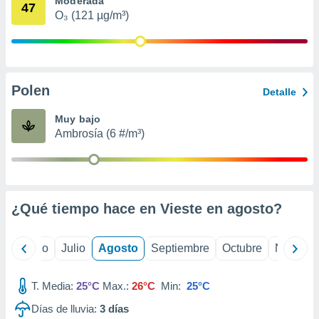
Moderada
 seleccionar
47
o.
O₃ (121 µg/m³)
calización
precisa e
ión mediante
Polen
, publicidad
Detalle
dos,
Muy bajo
 publicidad
Ambrosía (6 #/m³)
,
ón de
 desarrollo
s.
¿Qué tiempo hace en Vieste en
agosto
?
tros 1199
ios
yo
Junio
Julio
Agosto
Septiembre
Octubre
Noviemb
T. Media:
25°C
Max.:
26°C
Min:
25°C
Días de lluvia:
3
días