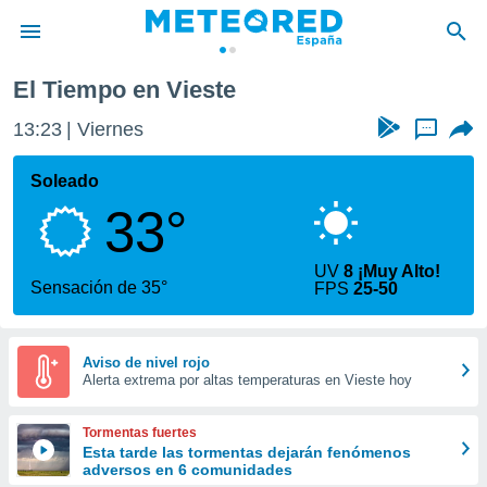
El Tiempo en Vieste
privacidad
13:23
Viernes
...
o de
tiempo.com)
borado por
Soleado
es para
33°
ue la
 que se
e calidad.
UV
8 ¡Muy Alto!
eder a este
Sensación de 35°
FPS
25-50
ediante las
opciones:
ookies y
Aviso de nivel rojo
Alerta extrema por altas temperaturas en Vieste hoy
e forma
d digital
Tormentas fuertes
ada, basada
Esta tarde las tormentas dejarán fenómenos
adversos en 6 comunidades
mación