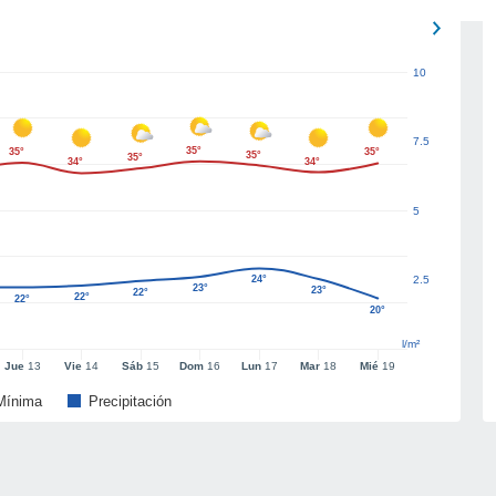
10
7.5
35°
35°
35°
35°
35°
34°
34°
5
24°
2.5
23°
23°
22°
22°
22°
20°
l/m²
Jue
13
Vie
14
Sáb
15
Dom
16
Lun
17
Mar
18
Mié
19
Mínima
Precipitación