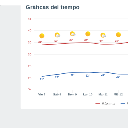
Gráficas del tiempo
45
40
35°
35°
34°
34°
34°
34°
35
30
25
23°
22°
22°
22°
22°
20
21°
°C
Vie
7
Sáb
8
Dom
9
Lun
10
Mar
11
Mié
12
Máxima