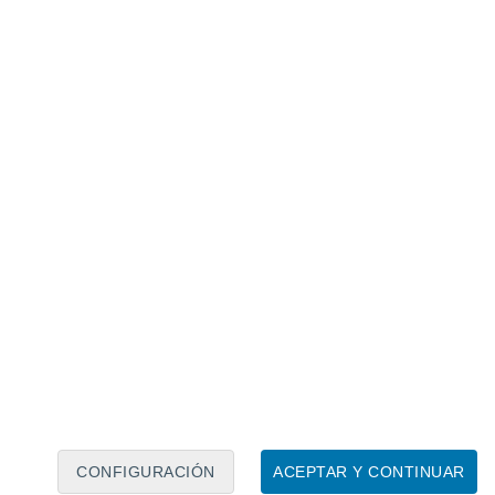
Calendario lunar
Lun
Mar
Mié
Jue
Vie
Sáb
Dom
7
8
9
10
11
12
13
14
15
16
17
18
19
20
CONFIGURACIÓN
ACEPTAR Y CONTINUAR