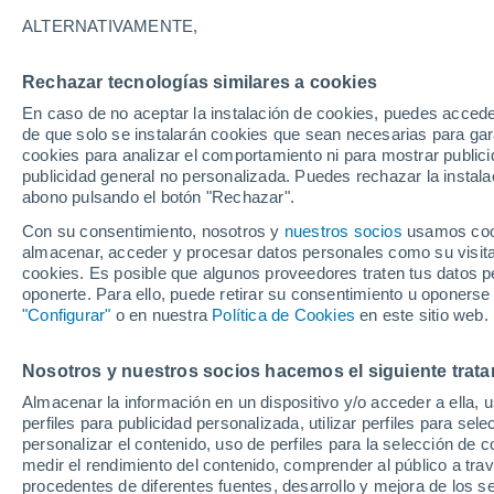
33°
ALTERNATIVAMENTE,
Rechazar tecnologías similares a cookies
Sureste
En caso de no aceptar la instalación de cookies, puedes acced
Sensación de 32°
12
-
29 km
de que solo se instalarán cookies que sean necesarias para garan
cookies para analizar el comportamiento ni para mostrar publici
publicidad general no personalizada. Puedes rechazar la instala
abono pulsando el botón "Rechazar".
Tormentas fuertes
Esta tarde las tormentas dejarán fenómenos
Con su consentimiento, nosotros y
nuestros socios
usamos cooki
adversos en 6 comunidades
almacenar, acceder y procesar datos personales como su visita e
cookies. Es posible que algunos proveedores traten tus datos pe
El Tiempo 1 - 7 días
Por horas
Actualidad
Mapa de
oponerte. Para ello, puede retirar su consentimiento u oponerse
"Configurar"
o en nuestra
Política de Cookies
en este sitio web.
Nosotros y nuestros socios hacemos el siguiente trata
Mañana
Domingo
Hoy
Almacenar la información en un dispositivo y/o acceder a ella, 
8 Ago
9 Ago
7 Ago
perfiles para publicidad personalizada, utilizar perfiles para sele
personalizar el contenido, uso de perfiles para la selección de c
medir el rendimiento del contenido, comprender al público a tra
procedentes de diferentes fuentes, desarrollo y mejora de los se