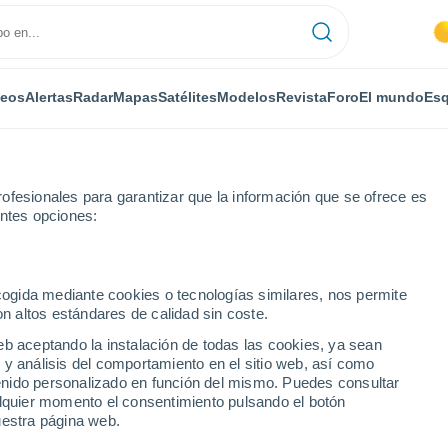
deos
Alertas
Radar
Mapas
Satélites
Modelos
Revista
Foro
El mundo
Esq
ofesionales para garantizar que la información que se ofrece es
entes opciones:
ecogida mediante cookies o tecnologías similares, nos permite
on altos estándares de calidad sin coste.
s - PB
eb aceptando la instalación de todas las cookies, ya sean
 y análisis del comportamiento en el sitio web, así como
...
ntenido personalizado en función del mismo. Puedes consultar
alquier momento el consentimiento pulsando el botón
Por horas
uestra página web.
Cielos despejados en las
próximas horas