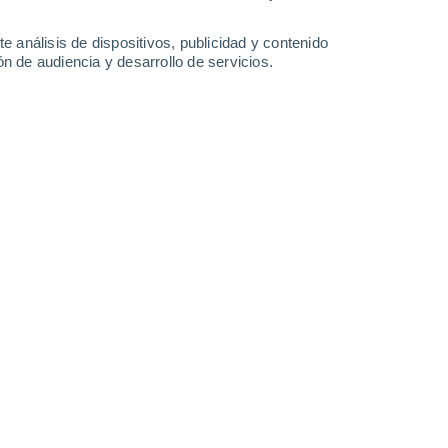
35°
/
22°
34°
/
23°
34°
/
22°
35°
/
22°
e análisis de dispositivos, publicidad y contenido
n de audiencia y desarrollo de servicios.
-
32
km/h
18
-
40
km/h
20
-
43
km/h
14
-
35
km/h
de agosto
Sureste
3 Medio
12
-
29 km/h
FPS:
6-10
Sureste
1 Bajo
11
-
28 km/h
FPS:
no
Sureste
0 Bajo
9
-
25 km/h
FPS:
no
o
Sureste
0 Bajo
4
-
18 km/h
FPS:
no