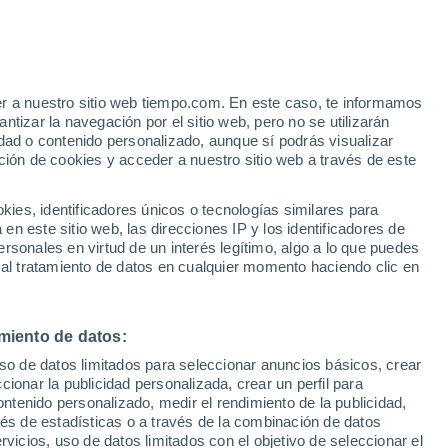
Aviso de nivel amarillo
Alerta moderada por otros en
Vieirópolis hoy
er a nuestro sitio web tiempo.com. En este caso, te informamos
/h
tizar la navegación por el sitio web, pero no se utilizarán
dad o contenido personalizado, aunque sí podrás visualizar
ción de cookies y acceder a nuestro sitio web a través de este
es, identificadores únicos o tecnologías similares para
n este sitio web, las direcciones IP y los identificadores de
rsonales en virtud de un interés legítimo, algo a lo que puedes
 temperatura
Radar de lluvia
Satélites
Modelos
 al tratamiento de datos en cualquier momento haciendo clic en
miento de datos:
Lunes
Martes
Miércoles
Jueves
uso de datos limitados para seleccionar anuncios básicos, crear
10 Ago
11 Ago
12 Ago
13 Ago
ccionar la publicidad personalizada, crear un perfil para
ontenido personalizado, medir el rendimiento de la publicidad,
vés de estadísticas o a través de la combinación de datos
rvicios, uso de datos limitados con el objetivo de seleccionar el