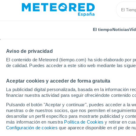
El tiempo
Noticias
Ví
Aviso de privacidad
El contenido de Meteored (tiempo.com) ha sido elaborado por pr
de calidad. Puedes acceder a este sitio web mediante las sigui
Aceptar cookies y acceder de forma gratuita
Inicio
Brasil
Paraíba
Vieirópolis
La publicidad digital personalizada, basada en la información r
financiar nuestra actividad para seguir ofreciéndote contenido c
El Tiempo en Vieirópoli
Pulsando el botón "Aceptar y continuar", puedes acceder a la w
nuestras o de nuestros socios, que nos permiten el seguimiento
15:10
Viernes
desarrollar un perfil específico para mostrarte publicidad y co
más información en nuestra
Política de Cookies
y retirar en cu
Configuración de cookies
que aparece disponible en el pie de n
Soleado