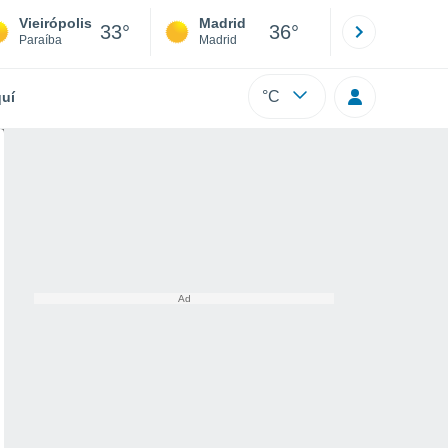
Vieirópolis
Madrid
Barcelona
33°
36°
Paraíba
Madrid
Barcelona
°C
uí