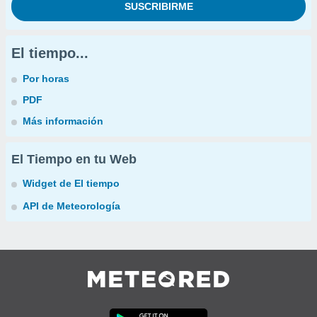
El tiempo...
Por horas
PDF
Más información
El Tiempo en tu Web
Widget de El tiempo
API de Meteorología