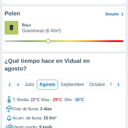
 seleccionar
o.
Polen
Detalle
calización
precisa e
Bajo
ión mediante
Gramíneas (6 #/m³)
, publicidad
dos,
 publicidad
,
¿Qué tiempo hace en Vidual en
ón de
agosto
?
 desarrollo
s.
tros 1199
yo
Junio
Julio
Agosto
Septiembre
Octubre
Noviemb
ios
T. Media:
22°C
Max.:
29°C
Min:
16°C
Días de lluvia:
3
días
Acum. de lluvia:
15 l/m²
Viento medio:
9 km/h