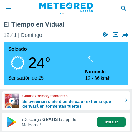
El Tiempo en Vidual
privacidad
12:41
Domingo
...
o de
tiempo.com)
borado por
Soleado
es para
24°
ue la
 que se
e calidad.
Noroeste
eder a este
Sensación de 25°
12
36 km/h
ediante las
opciones:
Calor extremo y tormentas
ookies y
Se avecinan siete días de calor extremo que
e forma
derivará en tormentas fuertes
d digital
¡Descarga
GRATIS
la app de
Instalar
ada, basada
Meteored!
mación