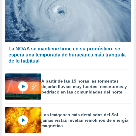
La NOAA se mantiene firme en su pronóstico: se
espera una temporada de huracanes más tranquila
de lo habitual
A partir de las 15 horas las tormentas
dejarán lluvias muy fuertes, reventones y
pedrisco en las comunidades del norte
Las imágenes más detalladas del Sol
jamás vistas revelan remolinos de energía
magnética