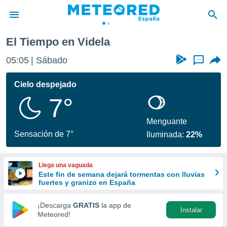
El Tiempo en Videla
privacidad
05:05
Sábado
...
o de
tiempo.com)
borado por
Cielo despejado
es para
7°
ue la
 que se
e calidad.
Menguante
eder a este
Sensación de 7°
Iluminada:
22%
ediante las
opciones:
Llega una vaguada
ookies y
Este fin de semana dejará tormentas con lluvias
e forma
fuertes y granizo en España
d digital
¡Descarga
GRATIS
la app de
Instalar
ada, basada
Meteored!
mación