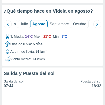
 seleccionar
o.
¿Qué tiempo hace en Videla en
agosto
?
calización
precisa e
ión mediante
yo
Junio
Julio
Agosto
Septiembre
Octubre
Noviemb
, publicidad
T. Media:
14°C
Max.:
21°C
Min:
9°C
dos,
 publicidad
Días de lluvia:
5
días
,
Acum. de lluvia:
51 l/m²
ón de
 desarrollo
Viento medio:
13 km/h
s.
tros 1199
Salida y Puesta del sol
ios
Salida del sol
Puesta del sol
07:44
18:32