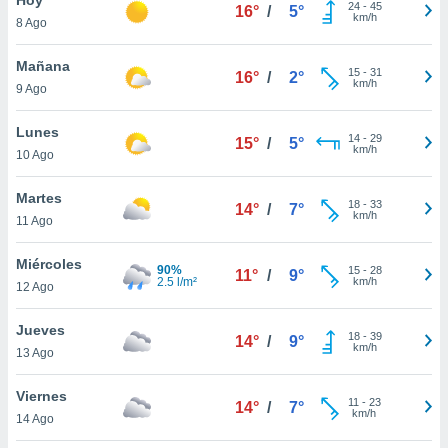
24
-
45
16°
/
5°
km/h
8 Ago
do en
 mismo.
sultar más
Mañana
15
-
31
16°
/
2°
 en nuestra
km/h
9 Ago
 Cookies
y
ualquier
Lunes
14
-
29
15°
/
5°
km/h
10 Ago
ento
 botón
ación de
Martes
18
-
33
14°
/
7°
kies
km/h
11 Ago
 disponible
e nuestra
Miércoles
90%
15
-
28
.
11°
/
9°
2.5 l/m²
km/h
12 Ago
IVAMENTE,
Jueves
18
-
39
14°
/
9°
km/h
13 Ago
as
 a cookies
Viernes
11
-
23
14°
/
7°
km/h
 no aceptar
14 Ago
ón de