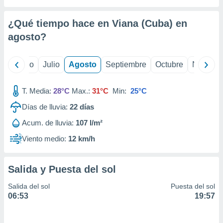
 seleccionar
o.
¿Qué tiempo hace en Viana (Cuba) en
calización
precisa e
agosto
?
ión mediante
, publicidad
yo
Junio
Julio
Agosto
Septiembre
Octubre
Noviemb
dos,
T. Media:
28°C
Max.:
31°C
Min:
25°C
 publicidad
,
Días de lluvia:
22
días
ón de
 desarrollo
Acum. de lluvia:
107 l/m²
s.
Viento medio:
12 km/h
tros 1199
ios
Salida y Puesta del sol
Salida del sol
Puesta del sol
06:53
19:57