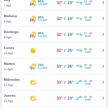
90%
13
-
29
32°
/
23°
3.9 l/m²
km/h
7 Ago
do en
 mismo.
sultar más
Mañana
80%
18
-
35
32°
/
24°
 en nuestra
2.3 l/m²
km/h
8 Ago
 Cookies
y
ualquier
Domingo
80%
17
-
35
32°
/
24°
3.4 l/m²
km/h
9 Ago
ento
 botón
ación de
Lunes
20
-
42
32°
/
25°
kies
km/h
10 Ago
 disponible
e nuestra
Martes
70%
20
-
41
.
33°
/
26°
0.2 l/m²
km/h
11 Ago
IVAMENTE,
Miércoles
18
-
38
33°
/
26°
km/h
12 Ago
as
 a cookies
Jueves
15
-
35
33°
/
23°
km/h
 no aceptar
13 Ago
ón de