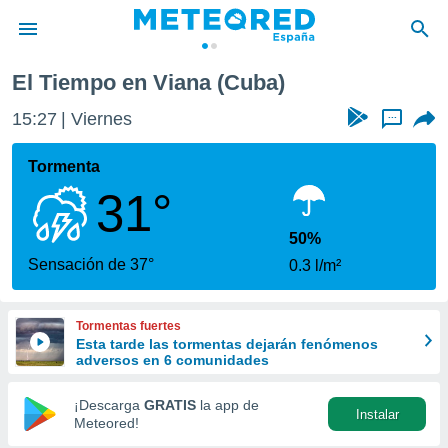
El Tiempo en Viana (Cuba)
privacidad
15:27
Viernes
...
o de
tiempo.com)
borado por
Tormenta
es para
31°
ue la
 que se
e calidad.
50%
eder a este
Sensación de 37°
0.3 l/m²
ediante las
opciones:
Tormentas fuertes
ookies y
Esta tarde las tormentas dejarán fenómenos
e forma
adversos en 6 comunidades
d digital
¡Descarga
GRATIS
la app de
Instalar
ada, basada
Meteored!
mación