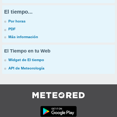
El tiempo...
Por horas
PDF
Más información
El Tiempo en tu Web
Widget de El tiempo
API de Meteorología