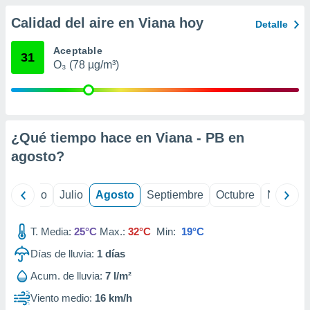
 seleccionar
o.
Calidad del aire en Viana hoy
Detalle
calización
precisa e
Aceptable
31
ión mediante
O₃ (78 µg/m³)
, publicidad
dos,
 publicidad
¿Qué tiempo hace en Viana - PB en
,
ón de
agosto
?
 desarrollo
s.
yo
Junio
Julio
Agosto
Septiembre
Octubre
Noviemb
tros 1199
ios
T. Media:
25°C
Max.:
32°C
Min:
19°C
Días de lluvia:
1
días
Acum. de lluvia:
7 l/m²
Viento medio:
16 km/h