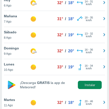
14
-
31
32°
/
18°
km/h
6 Ago
do en
 mismo.
sultar más
Mañana
18
-
35
31°
/
18°
 en nuestra
km/h
7 Ago
 Cookies
y
ualquier
Sábado
13
-
32
32°
/
19°
km/h
8 Ago
ento
 botón
ación de
Domingo
16
-
36
32°
/
20°
kies
km/h
9 Ago
 disponible
e nuestra
Lunes
16
-
34
.
33°
/
19°
km/h
10 Ago
IVAMENTE,
¡Descarga
GRATIS
la app de
Instalar
Meteored!
as
 a cookies
Martes
 no aceptar
20
-
46
32°
/
18°
km/h
11 Ago
ón de