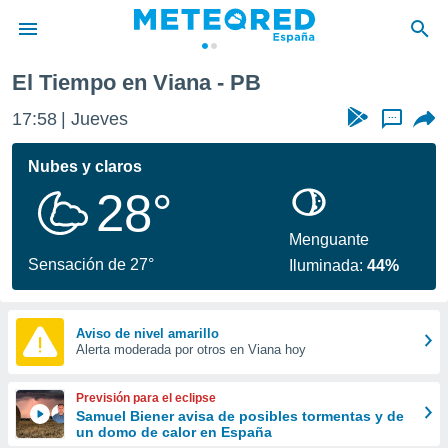
El Tiempo en Viana - PB
privacidad
17:58
Jueves
...
o de
tiempo.com)
borado por
Nubes y claros
es para
28°
ue la
 que se
e calidad.
Menguante
eder a este
Sensación de 27°
Iluminada:
44%
ediante las
opciones:
ookies y
Aviso de nivel amarillo
Alerta moderada por otros en Viana hoy
e forma
d digital
Previsión para el eclipse
ada, basada
Samuel Biener avisa de posibles tormentas y de
un domo de calor en España
mación