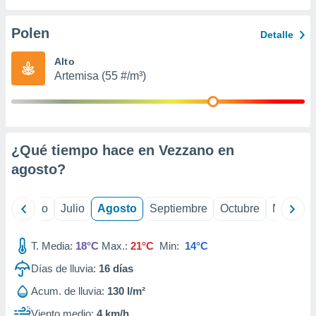
 seleccionar
o.
Polen
Detalle
calización
precisa e
Alto
ión mediante
Artemisa (55 #/m³)
, publicidad
dos,
 publicidad
,
¿Qué tiempo hace en Vezzano en
ón de
agosto
?
 desarrollo
s.
tros 1199
yo
Junio
Julio
Agosto
Septiembre
Octubre
Noviemb
ios
T. Media:
18°C
Max.:
21°C
Min:
14°C
Días de lluvia:
16
días
Acum. de lluvia:
130 l/m²
Viento medio:
4 km/h