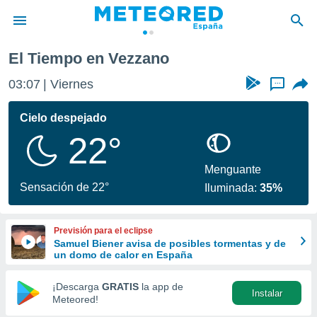
El Tiempo en Vezzano
privacidad
03:07
Viernes
...
o de
tiempo.com)
borado por
Cielo despejado
es para
22°
ue la
 que se
e calidad.
Menguante
eder a este
Sensación de 22°
Iluminada:
35%
ediante las
opciones:
Previsión para el eclipse
ookies y
Samuel Biener avisa de posibles tormentas y de
e forma
un domo de calor en España
d digital
¡Descarga
GRATIS
la app de
Instalar
ada, basada
Meteored!
mación