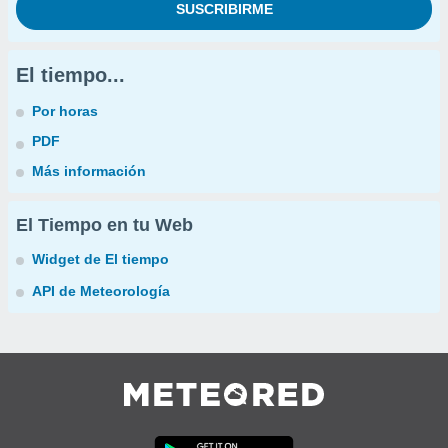
El tiempo...
Por horas
PDF
Más información
El Tiempo en tu Web
Widget de El tiempo
API de Meteorología