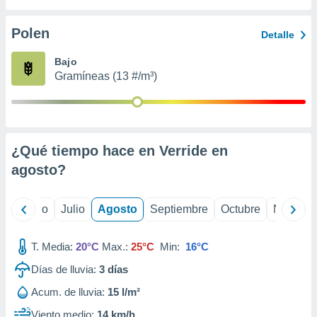
 seleccionar
o.
Polen
Detalle
calización
precisa e
Bajo
ión mediante
Gramíneas (13 #/m³)
, publicidad
dos,
 publicidad
,
¿Qué tiempo hace en Verride en
ón de
agosto
?
 desarrollo
s.
tros 1199
yo
Junio
Julio
Agosto
Septiembre
Octubre
Noviemb
ios
T. Media:
20°C
Max.:
25°C
Min:
16°C
Días de lluvia:
3
días
Acum. de lluvia:
15 l/m²
Viento medio:
14 km/h