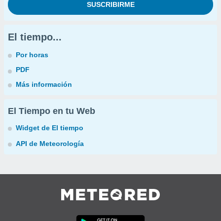
El tiempo...
Por horas
PDF
Más información
El Tiempo en tu Web
Widget de El tiempo
API de Meteorología