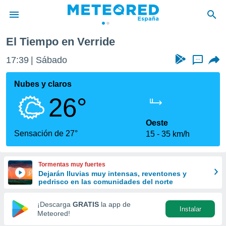
El Tiempo en Verride
privacidad
17:39
Sábado
...
o de
tiempo.com)
borado por
Nubes y claros
es para
26°
ue la
 que se
e calidad.
Oeste
eder a este
Sensación de 27°
15
35 km/h
ediante las
opciones:
Tormentas muy fuertes
ookies y
Dejarán lluvias muy intensas, reventones y
e forma
pedrisco en las comunidades del norte
d digital
¡Descarga
GRATIS
la app de
Instalar
ada, basada
Meteored!
mación