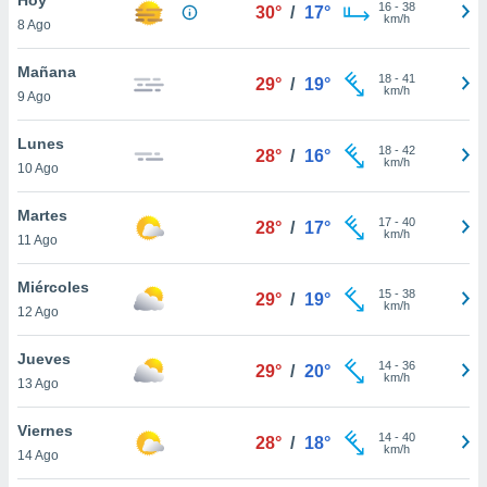
16
-
38
30°
/
17°
km/h
8 Ago
do en
 mismo.
sultar más
Mañana
18
-
41
29°
/
19°
 en nuestra
km/h
9 Ago
 Cookies
y
ualquier
Lunes
18
-
42
28°
/
16°
km/h
10 Ago
ento
 botón
ación de
Martes
17
-
40
28°
/
17°
kies
km/h
11 Ago
 disponible
e nuestra
Miércoles
15
-
38
.
29°
/
19°
km/h
12 Ago
IVAMENTE,
Jueves
14
-
36
29°
/
20°
km/h
13 Ago
as
 a cookies
Viernes
14
-
40
28°
/
18°
km/h
 no aceptar
14 Ago
ón de