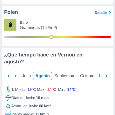
 seleccionar
o.
Polen
Detalle
calización
precisa e
Bajo
ión mediante
Gramíneas (15 #/m³)
, publicidad
dos,
 publicidad
,
¿Qué tiempo hace en Vernon en
ón de
agosto
?
 desarrollo
s.
tros 1199
yo
Junio
Julio
Agosto
Septiembre
Octubre
Noviemb
ios
T. Media:
19°C
Max.:
24°C
Min:
14°C
Días de lluvia:
10
días
Acum. de lluvia:
60 l/m²
Viento medio:
11 km/h