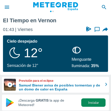
El Tiempo en Vernon
privacidad
01:43
Viernes
...
o de
tiempo.com)
borado por
Cielo despejado
es para
12°
ue la
 que se
e calidad.
Menguante
eder a este
Sensación de 12°
Iluminada:
35%
ediante las
opciones:
Previsión para el eclipse
ookies y
Samuel Biener avisa de posibles tormentas y de
e forma
un domo de calor en España
d digital
¡Descarga
GRATIS
la app de
Instalar
ada, basada
Meteored!
mación