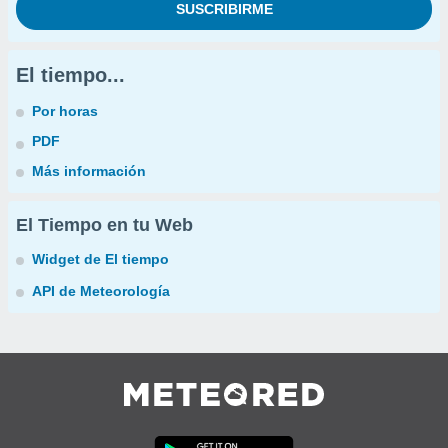
El tiempo...
Por horas
PDF
Más información
El Tiempo en tu Web
Widget de El tiempo
API de Meteorología