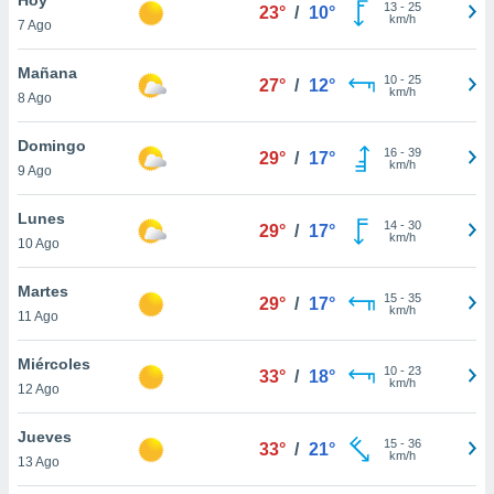
13
-
25
23°
/
10°
km/h
7 Ago
do en
 mismo.
sultar más
Mañana
10
-
25
27°
/
12°
 en nuestra
km/h
8 Ago
 Cookies
y
ualquier
Domingo
16
-
39
29°
/
17°
km/h
9 Ago
ento
 botón
ación de
Lunes
14
-
30
29°
/
17°
kies
km/h
10 Ago
 disponible
e nuestra
Martes
15
-
35
.
29°
/
17°
km/h
11 Ago
IVAMENTE,
Miércoles
10
-
23
33°
/
18°
km/h
12 Ago
as
 a cookies
Jueves
15
-
36
33°
/
21°
km/h
 no aceptar
13 Ago
ón de