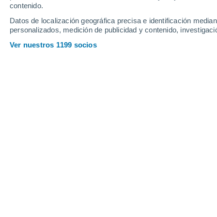
contenido.
12
-
28
km/h
13
-
30
km/h
8
16
-
31
km/h
Datos de localización geográfica precisa e identificación mediant
personalizados, medición de publicidad y contenido, investigació
El tiempo en Vereux hoy
, 7 de agosto
Ver nuestros 1199 socios
Soleado
28°
17:00
Sensación T.
27°
Soleado
28°
18:00
Sensación T.
27°
Soleado
27°
19:00
Sensación T.
26°
Soleado
26°
20:00
Sensación T.
26°
Soleado
23°
21:00
Sensación T.
25°