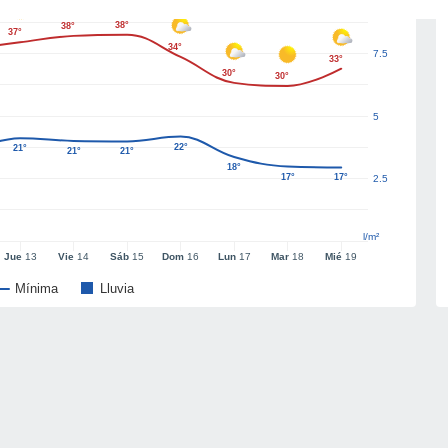
38°
38°
37°
34°
7.5
33°
30°
30°
5
22°
21°
21°
21°
18°
17°
17°
2.5
l/m²
Jue
13
Vie
14
Sáb
15
Dom
16
Lun
17
Mar
18
Mié
19
Mínima
Lluvia