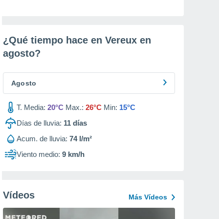
¿Qué tiempo hace en Vereux en
agosto
?
Agosto
T. Media:
20°C
Max.:
26°C
Min:
15°C
Días de lluvia:
11
días
Acum. de lluvia:
74 l/m²
Viento medio:
9 km/h
Vídeos
Más Vídeos