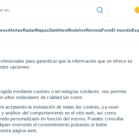
deos
Alertas
Radar
Mapas
Satélites
Modelos
Revista
Foro
El mundo
Esq
ofesionales para garantizar que la información que se ofrece es
entes opciones:
aona
Vereux
ecogida mediante cookies o tecnologías similares, nos permite
on altos estándares de calidad sin coste.
eb aceptando la instalación de todas las cookies, ya sean
 y análisis del comportamiento en el sitio web, así como
...
ntenido personalizado en función del mismo. Puedes consultar
alquier momento el consentimiento pulsando el botón
Por horas
uestra página web.
Cielos despejados en las
próximas horas