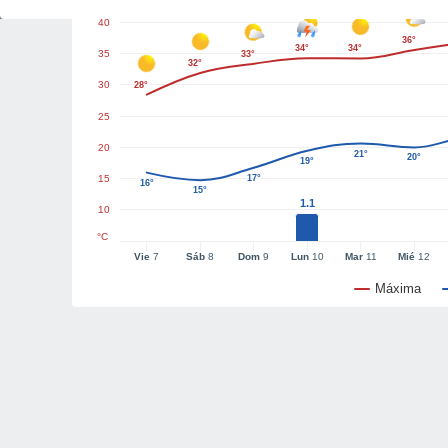
40
36°
34°
34°
35
33°
32°
30
28°
25
20
21°
20°
19°
15
17°
16°
15°
1.1
10
°C
Vie
7
Sáb
8
Dom
9
Lun
10
Mar
11
Mié
12
Máxima