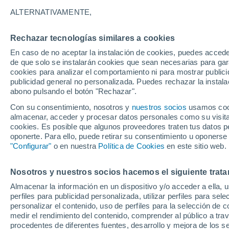
26°
ALTERNATIVAMENTE,
Rechazar tecnologías similares a cookies
Norte
En caso de no aceptar la instalación de cookies, puedes acced
Sensación de 26°
10
-
23 km
de que solo se instalarán cookies que sean necesarias para garan
cookies para analizar el comportamiento ni para mostrar publici
publicidad general no personalizada. Puedes rechazar la instala
abono pulsando el botón "Rechazar".
El Tiempo 1 - 7 días
Por horas
Actualidad
Mapa de
Con su consentimiento, nosotros y
nuestros socios
usamos cooki
almacenar, acceder y procesar datos personales como su visita e
cookies. Es posible que algunos proveedores traten tus datos pe
oponerte. Para ello, puede retirar su consentimiento u oponerse
Mañana
Domingo
Hoy
"Configurar"
o en nuestra
Política de Cookies
en este sitio web.
8 Ago
9 Ago
7 Ago
Nosotros y nuestros socios hacemos el siguiente trata
Almacenar la información en un dispositivo y/o acceder a ella, 
perfiles para publicidad personalizada, utilizar perfiles para sele
personalizar el contenido, uso de perfiles para la selección de c
32°
/
15°
33°
/
17°
28°
/
16°
medir el rendimiento del contenido, comprender al público a tra
procedentes de diferentes fuentes, desarrollo y mejora de los se