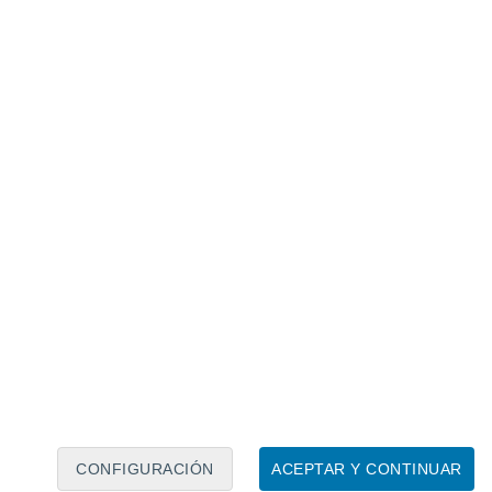
Calendario lunar
Lun
Mar
Mié
Jue
Vie
Sáb
Dom
7
8
9
10
11
12
13
14
15
16
17
18
19
20
CONFIGURACIÓN
ACEPTAR Y CONTINUAR
10