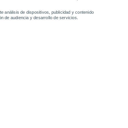
-
24
km/h
14
-
29
km/h
13
-
30
km/h
10
-
21
km/h
e análisis de dispositivos, publicidad y contenido
n de audiencia y desarrollo de servicios.
Norte
3 Medio
11
-
26 km/h
FPS:
6-10
Norte
2 Bajo
11
-
26 km/h
FPS:
no
Norte
1 Bajo
11
-
26 km/h
FPS:
no
Norte
0 Bajo
10
-
23 km/h
FPS:
no
Norte
0 Bajo
11
-
19 km/h
FPS:
no