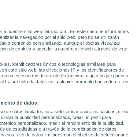
er a nuestro sitio web tiempo.com. En este caso, te informamos
/h
tizar la navegación por el sitio web, pero no se utilizarán
dad o contenido personalizado, aunque sí podrás visualizar
ción de cookies y acceder a nuestro sitio web a través de este
 temperatura
Radar de lluvia
Satélites
Modelos
es, identificadores únicos o tecnologías similares para
n este sitio web, las direcciones IP y los identificadores de
rsonales en virtud de un interés legítimo, algo a lo que puedes
 al tratamiento de datos en cualquier momento haciendo clic en
Lunes
Martes
Miércoles
Jueves
10 Ago
11 Ago
12 Ago
13 Ago
miento de datos:
uso de datos limitados para seleccionar anuncios básicos, crear
60%
ccionar la publicidad personalizada, crear un perfil para
1.1 l/m²
ontenido personalizado, medir el rendimiento de la publicidad,
34°
/
19°
34°
/
21°
36°
/
20°
37°
/
21°
vés de estadísticas o a través de la combinación de datos
rvicios, uso de datos limitados con el objetivo de seleccionar el