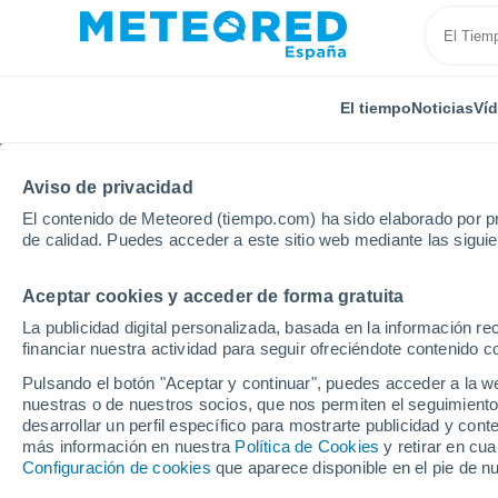
El tiempo
Noticias
Ví
Aviso de privacidad
El contenido de Meteored (tiempo.com) ha sido elaborado por pr
de calidad. Puedes acceder a este sitio web mediante las sigui
Aceptar cookies y acceder de forma gratuita
Inicio
Francia
Borgoña-Franco Condado
Alto S
La publicidad digital personalizada, basada en la información r
financiar nuestra actividad para seguir ofreciéndote contenido c
El Tiempo en Vereux
Pulsando el botón "Aceptar y continuar", puedes acceder a la w
nuestras o de nuestros socios, que nos permiten el seguimiento
19:41
Viernes
desarrollar un perfil específico para mostrarte publicidad y co
más información en nuestra
Política de Cookies
y retirar en cu
Configuración de cookies
que aparece disponible en el pie de n
Soleado