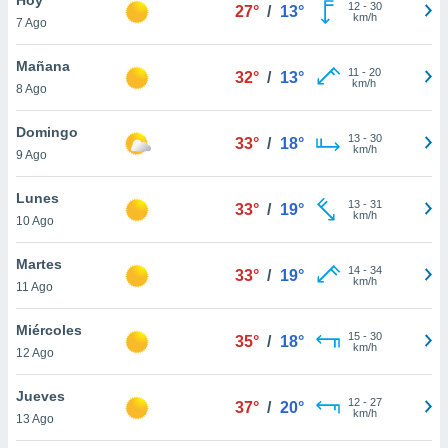
12
-
30
27°
/
13°
km/h
7 Ago
do en
 mismo.
sultar más
Mañana
11
-
20
32°
/
13°
 en nuestra
km/h
8 Ago
 Cookies
y
ualquier
Domingo
13
-
30
33°
/
18°
km/h
9 Ago
ento
 botón
ación de
Lunes
13
-
31
33°
/
19°
kies
km/h
10 Ago
 disponible
e nuestra
Martes
14
-
34
.
33°
/
19°
km/h
11 Ago
IVAMENTE,
Miércoles
15
-
30
35°
/
18°
km/h
12 Ago
as
 a cookies
Jueves
12
-
27
37°
/
20°
km/h
 no aceptar
13 Ago
ón de