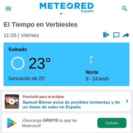
El Tiempo en Verbiesles
privacidad
11:05
Viernes
...
o de
tiempo.com)
borado por
Soleado
es para
23°
ue la
 que se
e calidad.
Norte
eder a este
Sensación de 25°
9
24 km/h
ediante las
opciones:
Previsión para el eclipse
ookies y
Samuel Biener avisa de posibles tormentas y de
e forma
un domo de calor en España
d digital
¡Descarga
GRATIS
la app de
Instalar
ada, basada
Meteored!
mación