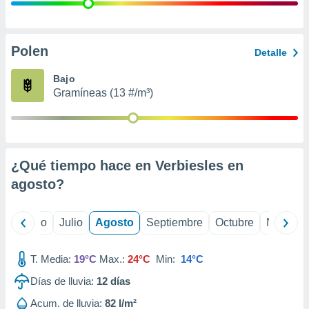
 seleccionar
o.
calización
precisa e
Polen
Detalle
ión mediante
Bajo
, publicidad
Gramíneas (13 #/m³)
dos,
 publicidad
,
ón de
¿Qué tiempo hace en Verbiesles en
 desarrollo
s.
agosto
?
tros 1199
ios
yo
Junio
Julio
Agosto
Septiembre
Octubre
Noviemb
T. Media:
19°C
Max.:
24°C
Min:
14°C
Días de lluvia:
12
días
Acum. de lluvia:
82 l/m²