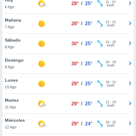
11
-
21
28°
/
25°
km/h
6 Ago
do en
 mismo.
sultar más
Mañana
12
-
21
28°
/
25°
 en nuestra
km/h
7 Ago
 Cookies
y
ualquier
Sábado
12
-
22
30°
/
25°
km/h
8 Ago
ento
 botón
ación de
Domingo
10
-
20
30°
/
25°
kies
km/h
9 Ago
 disponible
e nuestra
Lunes
10
-
21
.
29°
/
25°
km/h
10 Ago
IVAMENTE,
Martes
12
-
23
29°
/
25°
km/h
11 Ago
as
 a cookies
Miércoles
10
-
22
29°
/
24°
km/h
 no aceptar
12 Ago
ón de