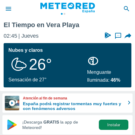
El Tiempo en Vera Playa
privacidad
02:45
Jueves
...
o de
tiempo.com)
borado por
Nubes y claros
es para
26°
ue la
 que se
e calidad.
Menguante
eder a este
Sensación de 27°
Iluminada:
46%
ediante las
opciones:
Atención al fin de semana
ookies y
España podrá registrar tormentas muy fuertes y
e forma
con fenómenos adversos
d digital
¡Descarga
GRATIS
la app de
Instalar
ada, basada
Meteored!
mación