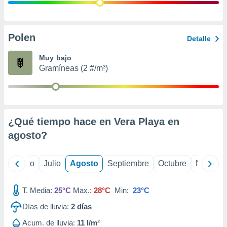
 seleccionar
o.
calización
precisa e
Polen
Detalle
ión mediante
Muy bajo
, publicidad
Gramíneas (2 #/m³)
dos,
 publicidad
,
ón de
¿Qué tiempo hace en Vera Playa en
 desarrollo
s.
agosto
?
tros 1199
ios
yo
Junio
Julio
Agosto
Septiembre
Octubre
Noviemb
T. Media:
25°C
Max.:
28°C
Min:
23°C
Días de lluvia:
2
días
Acum. de lluvia:
11 l/m²