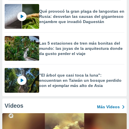
Qué provocó la gran plaga de langostas en
Rusia: desvelan las causas del gigantesco
enjambre que invadió Daguestán
Las 5 estaciones de tren más bonitas del
mundo: las joyas de la arquitectura donde
da gusto perder el viaje
"El árbol que casi toca la luna":
encuentran en Taiwán un bosque perdido
con el ejemplar más alto de Asia
Vídeos
Más Vídeos