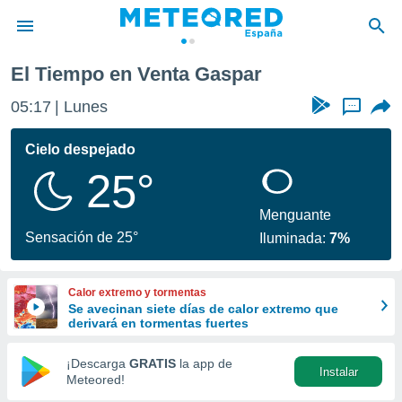
El Tiempo en Venta Gaspar
privacidad
05:17
Lunes
...
o de
tiempo.com)
borado por
Cielo despejado
es para
25°
ue la
 que se
e calidad.
Menguante
eder a este
Sensación de 25°
Iluminada:
7%
ediante las
opciones:
Calor extremo y tormentas
ookies y
Se avecinan siete días de calor extremo que
e forma
derivará en tormentas fuertes
d digital
¡Descarga
GRATIS
la app de
Instalar
ada, basada
Meteored!
mación