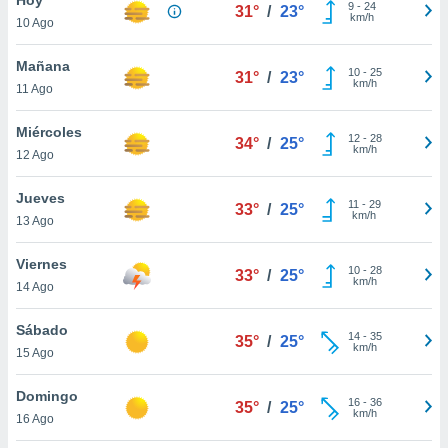
9
-
24
31°
/
23°
km/h
10 Ago
do en
 mismo.
sultar más
Mañana
10
-
25
31°
/
23°
 en nuestra
km/h
11 Ago
 Cookies
y
ualquier
Miércoles
12
-
28
34°
/
25°
km/h
12 Ago
ento
 botón
ación de
Jueves
11
-
29
33°
/
25°
kies
km/h
13 Ago
 disponible
e nuestra
Viernes
10
-
28
.
33°
/
25°
km/h
14 Ago
IVAMENTE,
Sábado
14
-
35
35°
/
25°
km/h
15 Ago
as
 a cookies
Domingo
16
-
36
35°
/
25°
km/h
 no aceptar
16 Ago
ón de