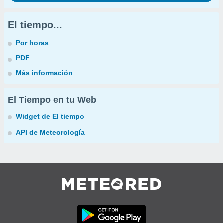
El tiempo...
Por horas
PDF
Más información
El Tiempo en tu Web
Widget de El tiempo
API de Meteorología