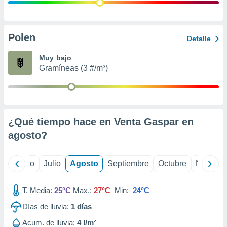
 seleccionar
o.
calización
precisa e
Polen
Detalle
ión mediante
Muy bajo
, publicidad
Gramíneas (3 #/m³)
dos,
 publicidad
,
ón de
¿Qué tiempo hace en Venta Gaspar en
 desarrollo
s.
agosto
?
tros 1199
ios
yo
Junio
Julio
Agosto
Septiembre
Octubre
Noviemb
T. Media:
25°C
Max.:
27°C
Min:
24°C
Días de lluvia:
1
días
Acum. de lluvia:
4 l/m²