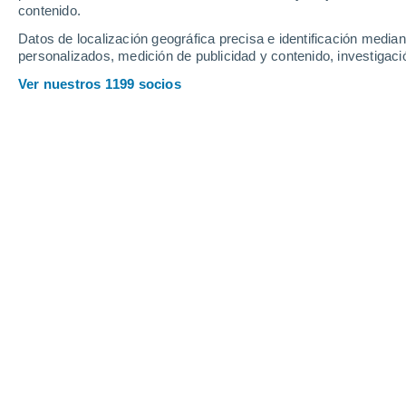
1.1
1.1
contenido.
0.4
0.2
0.1
Datos de localización geográfica precisa e identificación mediant
Viernes
7
Sábado
8
personalizados, medición de publicidad y contenido, investigació
Ver nuestros 1199 socios
La previsión del tiempo por horas 
VIERNES, 07 DE AGOSTO
La mayor parte del día
Lluvia débil con cielo
parcialmente nuboso
Salida del sol a las
06:22
Puesta del sol a las
18:48
Primera luz a las
06:01
Última luz a las
19:10