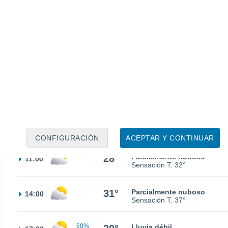
70%
24°
Lluvia débil
02:00
0.5 l/m²
Sensación T.
22°
23°
Parcialmente nuboso
05:00
Sensación T.
21°
25°
Cubierto
08:00
Sensación T.
25°
CONFIGURACIÓN
ACEPTAR Y CONTINUAR
28°
Parcialmente nuboso
11:00
Sensación T.
32°
31°
Parcialmente nuboso
14:00
Sensación T.
37°
60%
Lluvia débil