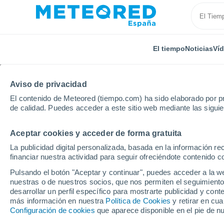
El tiempo
Noticias
Ví
Aviso de privacidad
El contenido de Meteored (tiempo.com) ha sido elaborado por pr
de calidad. Puedes acceder a este sitio web mediante las sigui
Aceptar cookies y acceder de forma gratuita
Inicio
Venezuela
Guárico
San Fernando de Apu
La publicidad digital personalizada, basada en la información r
financiar nuestra actividad para seguir ofreciéndote contenido c
El tiempo en San Fern
Pulsando el botón "Aceptar y continuar", puedes acceder a la w
horas
nuestras o de nuestros socios, que nos permiten el seguimiento
desarrollar un perfil específico para mostrarte publicidad y co
más información en nuestra
Política de Cookies
y retirar en cu
Configuración de cookies
que aparece disponible en el pie de n
El Tiempo 1 - 7 días
Por horas