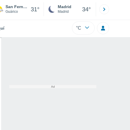
San Fernando de Apure
Madrid
Barcelona
31°
34°
Guárico
Madrid
Barcelona
°C
uí