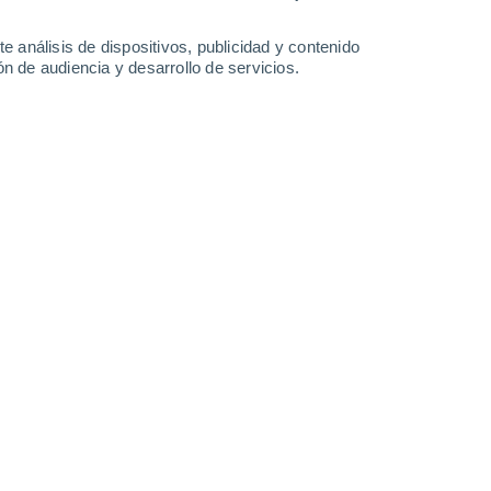
0.5
0.4
0.3
0.2
0.2
e análisis de dispositivos, publicidad y contenido
Domingo
9
n de audiencia y desarrollo de servicios.
en San Fernando de Apure
60%
24°
Lluvia débil
02:00
1.1 l/m²
Sensación T.
24°
24°
Nubes y claros
05:00
Sensación T.
24°
26°
Nubes y claros
08:00
Sensación T.
28°
30%
30°
Lluvia débil
11:00
0.1 l/m²
Sensación T.
34°