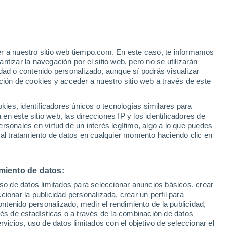
San Fernando de Apure
er a nuestro sitio web tiempo.com. En este caso, te informamos
VIENTO
PRECIPITACIÓN
tizar la navegación por el sitio web, pero no se utilizarán
dad o contenido personalizado, aunque sí podrás visualizar
12
15
18
21
00
03
06
09
12
15
18
21
00
ción de cookies y acceder a nuestro sitio web a través de este
es, identificadores únicos o tecnologías similares para
n este sitio web, las direcciones IP y los identificadores de
rsonales en virtud de un interés legítimo, algo a lo que puedes
 al tratamiento de datos en cualquier momento haciendo clic en
31°
30°
30°
30°
29°
28°
27°
miento de datos:
26°
25°
25°
uso de datos limitados para seleccionar anuncios básicos, crear
24°
24°
23°
ccionar la publicidad personalizada, crear un perfil para
ontenido personalizado, medir el rendimiento de la publicidad,
3.2
vés de estadísticas o a través de la combinación de datos
rvicios, uso de datos limitados con el objetivo de seleccionar el
1.8