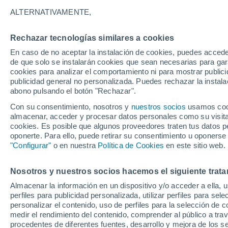
ALTERNATIVAMENTE,
Gráfica del tiempo por horas en 
Rechazar tecnologías similares a cookies
En caso de no aceptar la instalación de cookies, puedes acced
SÍMBOLO
TEMPERATURA
de que solo se instalarán cookies que sean necesarias para garan
cookies para analizar el comportamiento ni para mostrar publici
00
03
06
09
12
15
18
21
00
03
06
09
publicidad general no personalizada. Puedes rechazar la instala
abono pulsando el botón "Rechazar".
Con su consentimiento, nosotros y
nuestros socios
usamos cooki
almacenar, acceder y procesar datos personales como su visita e
cookies. Es posible que algunos proveedores traten tus datos pe
oponerte. Para ello, puede retirar su consentimiento u oponerse
31°
31°
"Configurar"
o en nuestra
Política de Cookies
en este sitio web.
30°
28°
Nosotros y nuestros socios hacemos el siguiente trata
26°
26°
25°
24°
24°
Almacenar la información en un dispositivo y/o acceder a ella, 
24°
24°
perfiles para publicidad personalizada, utilizar perfiles para sele
personalizar el contenido, uso de perfiles para la selección de c
medir el rendimiento del contenido, comprender al público a tra
procedentes de diferentes fuentes, desarrollo y mejora de los se