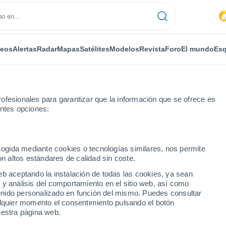
deos
Alertas
Radar
Mapas
Satélites
Modelos
Revista
Foro
El mundo
Esq
ofesionales para garantizar que la información que se ofrece es
entes opciones:
re
Por horas
ecogida mediante cookies o tecnologías similares, nos permite
on altos estándares de calidad sin coste.
ando de Apure por
eb aceptando la instalación de todas las cookies, ya sean
 y análisis del comportamiento en el sitio web, así como
ntenido personalizado en función del mismo. Puedes consultar
alquier momento el consentimiento pulsando el botón
uestra página web.