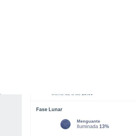
DOMINGO, 09 DE AGOSTO
De madrugada
Lluvia débil con cielo
parcialmente nuboso
Salida del sol a las
06:22
Puesta del sol a las
18:47
Primera luz a las
06:01
Última luz a las
19:09
Fase Lunar
Menguante
Iluminada
13%