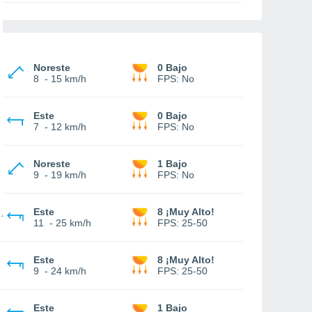
Noreste
0 Bajo
8
-
15 km/h
FPS:
No
Este
0 Bajo
7
-
12 km/h
FPS:
No
Noreste
1 Bajo
9
-
19 km/h
FPS:
No
Este
8 ¡Muy Alto!
11
-
25 km/h
FPS:
25-50
Este
8 ¡Muy Alto!
9
-
24 km/h
FPS:
25-50
Este
1 Bajo