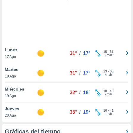
 botón
.
nto,
cios
kies,
ores únicos
Lunes
15
-
31
as similares
31°
/
17°
km/h
17 Ago
nar,
rocesar
Martes
onales como
13
-
30
31°
/
17°
km/h
 este sitio
18 Ago
recciones IP
ficadores de
Miércoles
18
-
40
32°
/
18°
 posible
km/h
19 Ago
s
 traten tus
Jueves
nales en
16
-
41
35°
/
19°
km/h
 interés
20 Ago
go a lo que
nerte. Para
Gráficas del tiempo
retirar su