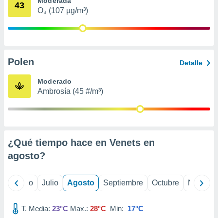
Moderada
 seleccionar
43
o.
O₃ (107 µg/m³)
calización
precisa e
ión mediante
Polen
, publicidad
Detalle
dos,
Moderado
 publicidad
Ambrosía (45 #/m³)
,
ón de
 desarrollo
s.
¿Qué tiempo hace en Venets en
tros 1199
ios
agosto
?
yo
Junio
Julio
Agosto
Septiembre
Octubre
Noviemb
T. Media:
23°C
Max.:
28°C
Min:
17°C