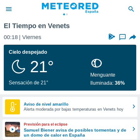
El Tiempo en Venets
privacidad
00:18
Viernes
...
o de
tiempo.com)
borado por
Cielo despejado
es para
21°
ue la
 que se
e calidad.
Menguante
eder a este
Sensación de 21°
Iluminada:
36%
ediante las
opciones:
ookies y
Aviso de nivel amarillo
Alerta moderada por bajas temperaturas en Venets hoy
e forma
d digital
Previsión para el eclipse
ada, basada
Samuel Biener avisa de posibles tormentas y de
un domo de calor en España
mación