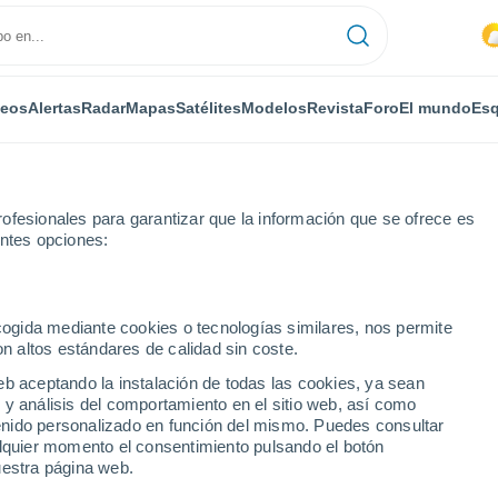
deos
Alertas
Radar
Mapas
Satélites
Modelos
Revista
Foro
El mundo
Esq
ofesionales para garantizar que la información que se ofrece es
entes opciones:
aona
Vellefrey-et-Vellefrange
ecogida mediante cookies o tecnologías similares, nos permite
on altos estándares de calidad sin coste.
et-Vellefrange
eb aceptando la instalación de todas las cookies, ya sean
 y análisis del comportamiento en el sitio web, así como
...
ntenido personalizado en función del mismo. Puedes consultar
alquier momento el consentimiento pulsando el botón
Por horas
uestra página web.
Intervalos nubosos en las
próximas horas