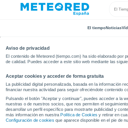
El tiempo
Noticias
Ví
Aviso de privacidad
El contenido de Meteored (tiempo.com) ha sido elaborado por pr
de calidad. Puedes acceder a este sitio web mediante las sigui
Aceptar cookies y acceder de forma gratuita
Inicio
Francia
Borgoña-Franco Condado
Alto S
La publicidad digital personalizada, basada en la información r
financiar nuestra actividad para seguir ofreciéndote contenido c
El Tiempo en Vellefrey-
Pulsando el botón "Aceptar y continuar", puedes acceder a la w
nuestras o de nuestros socios, que nos permiten el seguimiento
11:04
Sábado
desarrollar un perfil específico para mostrarte publicidad y co
más información en nuestra
Política de Cookies
y retirar en cu
Configuración de cookies
que aparece disponible en el pie de n
Soleado