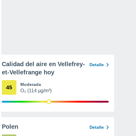
Calidad del aire en Vellefrey-
Detalle
et-Vellefrange hoy
Moderada
45
O₃ (114 µg/m³)
Polen
Detalle