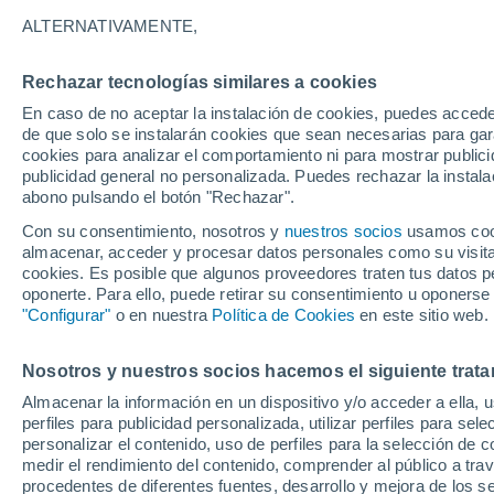
25°
ALTERNATIVAMENTE,
Rechazar tecnologías similares a cookies
Noreste
En caso de no aceptar la instalación de cookies, puedes acced
Sensación de 26°
13
-
30 km
de que solo se instalarán cookies que sean necesarias para garan
cookies para analizar el comportamiento ni para mostrar publici
publicidad general no personalizada. Puedes rechazar la instala
abono pulsando el botón "Rechazar".
Tormentas muy fuertes
Dejarán lluvias muy intensas, reventones y
Con su consentimiento, nosotros y
nuestros socios
usamos cooki
pedrisco en las comunidades del norte
almacenar, acceder y procesar datos personales como su visita e
cookies. Es posible que algunos proveedores traten tus datos pe
El Tiempo 1 - 7 días
Por horas
Actualidad
Mapa d
oponerte. Para ello, puede retirar su consentimiento u oponerse
"Configurar"
o en nuestra
Política de Cookies
en este sitio web.
Nosotros y nuestros socios hacemos el siguiente trata
Mañana
Lunes
Hoy
Almacenar la información en un dispositivo y/o acceder a ella, 
9 Ago
10 Ago
8 Ago
perfiles para publicidad personalizada, utilizar perfiles para sele
personalizar el contenido, uso de perfiles para la selección de c
medir el rendimiento del contenido, comprender al público a tra
procedentes de diferentes fuentes, desarrollo y mejora de los se
60%
50%