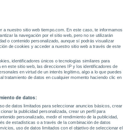
er a nuestro sitio web tiempo.com. En este caso, te informamos
/h
tizar la navegación por el sitio web, pero no se utilizarán
dad o contenido personalizado, aunque sí podrás visualizar
ción de cookies y acceder a nuestro sitio web a través de este
es, identificadores únicos o tecnologías similares para
n este sitio web, las direcciones IP y los identificadores de
rsonales en virtud de un interés legítimo, algo a lo que puedes
e nubosidad
Radar de lluvia
Satélites
Modelos
 al tratamiento de datos en cualquier momento haciendo clic en
miento de datos:
Martes
Miércoles
Jueves
Viernes
uso de datos limitados para seleccionar anuncios básicos, crear
11 Ago
12 Ago
13 Ago
14 Ago
ccionar la publicidad personalizada, crear un perfil para
ontenido personalizado, medir el rendimiento de la publicidad,
vés de estadísticas o a través de la combinación de datos
rvicios, uso de datos limitados con el objetivo de seleccionar el