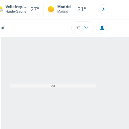
Vellefrey-et-Vellefrange
Madrid
Barcelona
27°
31°
Haute-Saône
Madrid
Barcelona
°C
uí