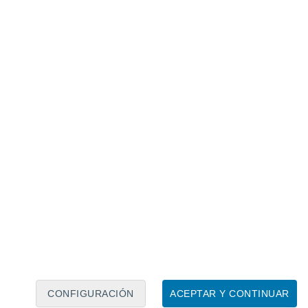
Calendario lunar
Lun
Mar
Mié
Jue
Vie
Sáb
Dom
8
9
10
11
12
13
14
15
16
17
18
19
20
21
CONFIGURACIÓN
ACEPTAR Y CONTINUAR