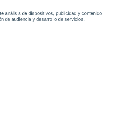
33°
/
18°
35°
/
19°
37°
/
20°
37°
/
20°
e análisis de dispositivos, publicidad y contenido
n de audiencia y desarrollo de servicios.
-
31
km/h
16
-
35
km/h
12
-
24
km/h
13
-
25
km/h
 hoy
, 8 de agosto
Noreste
4 Medio
13
-
30 km/h
FPS:
6-10
Noreste
6 Alto
10
-
29 km/h
FPS:
15-25
Noreste
7 Alto
7
-
25 km/h
FPS:
15-25
Noreste
7 Alto
5
-
21 km/h
FPS:
15-25