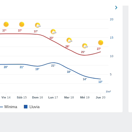
20
37°
37°
37°
15
33°
28°
27°
25°
10
21°
20°
21°
19°
18°
5
14°
13°
l/m²
Vie
14
Sáb
15
Dom
16
Lun
17
Mar
18
Mié
19
Jue
20
Mínima
Lluvia