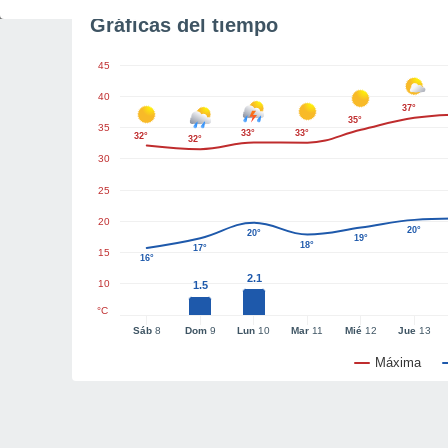
Gráficas del tiempo
45
40
37°
35°
35
33°
33°
32°
32°
30
25
20
20°
20°
19°
18°
17°
15
16°
2.1
10
1.5
°C
Sáb
8
Dom
9
Lun
10
Mar
11
Mié
12
Jue
13
Máxima