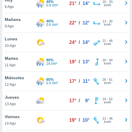
40%
15
-
33
21°
/
14°
0.6 l/m²
km/h
8 Ago
do en
 mismo.
sultar más
Mañana
40%
13
-
30
22°
/
12°
 en nuestra
0.6 l/m²
km/h
9 Ago
 Cookies
y
ualquier
Lunes
21
-
46
24°
/
14°
km/h
10 Ago
ento
 botón
ación de
Martes
90%
20
-
40
19°
/
13°
kies
16 l/m²
km/h
11 Ago
 disponible
e nuestra
Miércoles
60%
25
-
61
.
17°
/
11°
0.5 l/m²
km/h
12 Ago
IVAMENTE,
Jueves
24
-
52
17°
/
9°
km/h
13 Ago
as
 a cookies
Viernes
21
-
46
19°
/
10°
km/h
 no aceptar
14 Ago
ón de