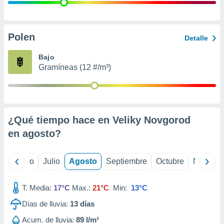
 seleccionar
o.
calización
precisa e
Polen
Detalle
ión mediante
Bajo
, publicidad
Gramíneas (12 #/m³)
dos,
 publicidad
,
ón de
¿Qué tiempo hace en Veliky Novgorod
 desarrollo
s.
en
agosto
?
tros 1199
ios
yo
Junio
Julio
Agosto
Septiembre
Octubre
Noviemb
T. Media:
17°C
Max.:
21°C
Min:
13°C
Días de lluvia:
13
días
Acum. de lluvia:
89 l/m²