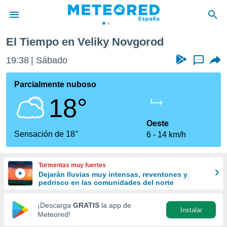
El Tiempo en Veliky Novgorod
privacidad
19:38
Sábado
...
o de
tiempo.com)
borado por
Parcialmente nuboso
es para
18°
ue la
 que se
e calidad.
Oeste
eder a este
Sensación de 18°
6
14 km/h
ediante las
opciones:
Tormentas muy fuertes
ookies y
Dejarán lluvias muy intensas, reventones y
e forma
pedrisco en las comunidades del norte
d digital
¡Descarga
GRATIS
la app de
Instalar
ada, basada
Meteored!
mación