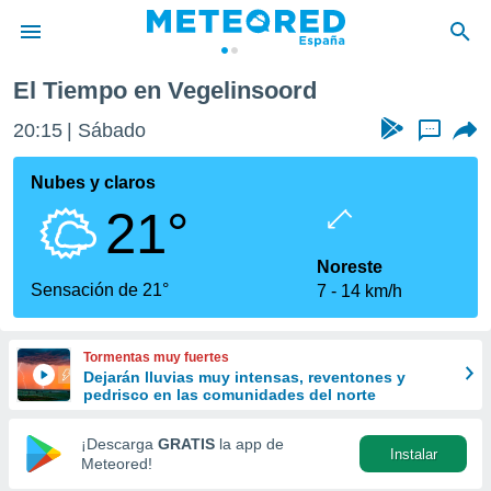
El Tiempo en Vegelinsoord
privacidad
20:15
Sábado
...
o de
tiempo.com)
borado por
Nubes y claros
es para
21°
ue la
 que se
e calidad.
Noreste
eder a este
Sensación de 21°
7
14 km/h
ediante las
opciones:
Tormentas muy fuertes
ookies y
Dejarán lluvias muy intensas, reventones y
e forma
pedrisco en las comunidades del norte
d digital
¡Descarga
GRATIS
la app de
Instalar
ada, basada
Meteored!
mación