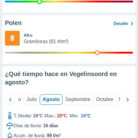
 seleccionar
o.
calización
precisa e
Polen
Detalle
ión mediante
Alto
, publicidad
Gramíneas (81 #/m³)
dos,
 publicidad
,
ón de
¿Qué tiempo hace en Vegelinsoord en
 desarrollo
s.
agosto
?
tros 1199
ios
yo
Junio
Julio
Agosto
Septiembre
Octubre
Noviemb
T. Media:
18°C
Max.:
20°C
Min:
14°C
Días de lluvia:
16
días
Acum. de lluvia:
99 l/m²