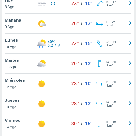
10
-
17
23°
/
10°
km/h
8 Ago
do en
 mismo.
sultar más
Mañana
11
-
24
26°
/
13°
 en nuestra
km/h
9 Ago
 Cookies
y
ualquier
Lunes
40%
23
-
44
22°
/
15°
0.2 l/m²
km/h
10 Ago
ento
 botón
ación de
Martes
14
-
30
20°
/
13°
kies
km/h
11 Ago
 disponible
e nuestra
Miércoles
15
-
30
.
23°
/
10°
km/h
12 Ago
IVAMENTE,
Jueves
14
-
28
28°
/
13°
km/h
13 Ago
as
 a cookies
Viernes
10
-
18
30°
/
15°
km/h
 no aceptar
14 Ago
ón de