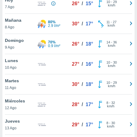
10
-
29
26°
/
15°
km/h
7 Ago
do en
 mismo.
sultar más
Mañana
80%
11
-
27
30°
/
17°
 en nuestra
2.9 l/m²
km/h
8 Ago
 Cookies
y
ualquier
Domingo
70%
14
-
36
26°
/
18°
0.9 l/m²
km/h
9 Ago
ento
 botón
ación de
Lunes
10
-
30
27°
/
16°
kies
km/h
10 Ago
 disponible
e nuestra
Martes
10
-
29
.
30°
/
18°
km/h
11 Ago
IVAMENTE,
Miércoles
8
-
32
28°
/
17°
km/h
12 Ago
as
 a cookies
Jueves
8
-
30
29°
/
17°
km/h
 no aceptar
13 Ago
ón de