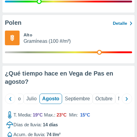
 seleccionar
o.
calización
precisa e
Polen
Detalle
ión mediante
Alto
, publicidad
Gramíneas (100 #/m³)
dos,
 publicidad
,
ón de
¿Qué tiempo hace en Vega de Pas en
 desarrollo
s.
agosto
?
tros 1199
ios
yo
Junio
Julio
Agosto
Septiembre
Octubre
Noviemb
T. Media:
19°C
Max.:
23°C
Min:
15°C
Días de lluvia:
14
días
Acum. de lluvia:
74 l/m²