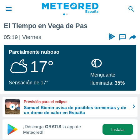
El Tiempo en Vega de Pas
privacidad
05:19
Viernes
...
o de
tiempo.com)
borado por
Parcialmente nuboso
es para
17°
ue la
 que se
e calidad.
Menguante
eder a este
Sensación de 17°
Iluminada:
35%
ediante las
opciones:
Previsión para el eclipse
ookies y
Samuel Biener avisa de posibles tormentas y de
e forma
un domo de calor en España
d digital
¡Descarga
GRATIS
la app de
Instalar
ada, basada
Meteored!
mación