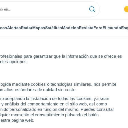
deos
Alertas
Radar
Mapas
Satélites
Modelos
Revista
Foro
El mundo
Esq
ofesionales para garantizar que la información que se ofrece es
entes opciones:
ecinos
ecogida mediante cookies o tecnologías similares, nos permite
on altos estándares de calidad sin coste.
eb aceptando la instalación de todas las cookies, ya sean
 y análisis del comportamiento en el sitio web, así como
...
ntenido personalizado en función del mismo. Puedes consultar
alquier momento el consentimiento pulsando el botón
Por horas
uestra página web.
Cielos despejados en las
próximas horas