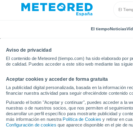
El tiempo
Noticias
Ví
Aviso de privacidad
El contenido de Meteored (tiempo.com) ha sido elaborado por pr
de calidad. Puedes acceder a este sitio web mediante las sigui
Aceptar cookies y acceder de forma gratuita
Inicio
Castilla y León
Provincia de Salamanca
V
La publicidad digital personalizada, basada en la información r
financiar nuestra actividad para seguir ofreciéndote contenido c
El Tiempo en Vecinos
Pulsando el botón "Aceptar y continuar", puedes acceder a la w
nuestras o de nuestros socios, que nos permiten el seguimiento
13:41
Viernes
desarrollar un perfil específico para mostrarte publicidad y co
más información en nuestra
Política de Cookies
y retirar en cu
Configuración de cookies
que aparece disponible en el pie de n
Soleado