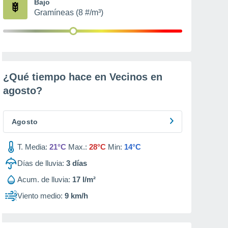
Bajo
Gramíneas (8 #/m³)
¿Qué tiempo hace en Vecinos en
agosto
?
Agosto
T. Media:
21°C
Max.:
28°C
Min:
14°C
Días de lluvia:
3
días
Acum. de lluvia:
17 l/m²
Viento medio:
9 km/h