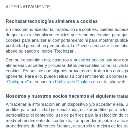
31°
ALTERNATIVAMENTE,
Rechazar tecnologías similares a cookies
UV
9 ¡Muy
En caso de no aceptar la instalación de cookies, puedes acced
Sensación de 29°
FPS
25-50
de que solo se instalarán cookies que sean necesarias para garan
cookies para analizar el comportamiento ni para mostrar publici
publicidad general no personalizada. Puedes rechazar la instala
abono pulsando el botón "Rechazar".
El Tiempo 1 - 7 días
Por horas
Actualidad
Mapa de
Con su consentimiento, nosotros y
nuestros socios
usamos cooki
almacenar, acceder y procesar datos personales como su visita e
cookies. Es posible que algunos proveedores traten tus datos pe
oponerte. Para ello, puede retirar su consentimiento u oponerse
Mañana
Domingo
Hoy
"Configurar"
o en nuestra
Política de Cookies
en este sitio web.
8 Ago
9 Ago
7 Ago
Nosotros y nuestros socios hacemos el siguiente trata
Almacenar la información en un dispositivo y/o acceder a ella, 
30%
perfiles para publicidad personalizada, utilizar perfiles para sele
0.3 l/m²
personalizar el contenido, uso de perfiles para la selección de c
33°
/
19°
32°
/
16°
33°
/
17°
medir el rendimiento del contenido, comprender al público a tra
procedentes de diferentes fuentes, desarrollo y mejora de los se