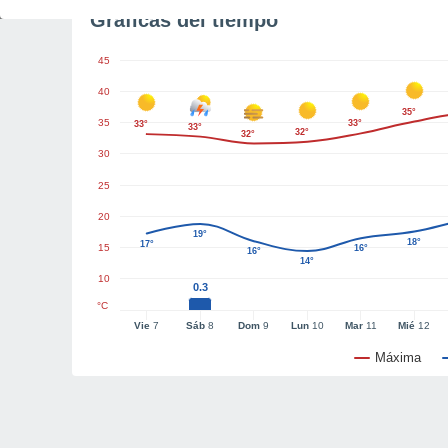
Gráficas del tiempo
45
40
35°
35
33°
33°
33°
32°
32°
30
25
20
19°
18°
17°
15
16°
16°
14°
10
0.3
°C
Vie
7
Sáb
8
Dom
9
Lun
10
Mar
11
Mié
12
Máxima