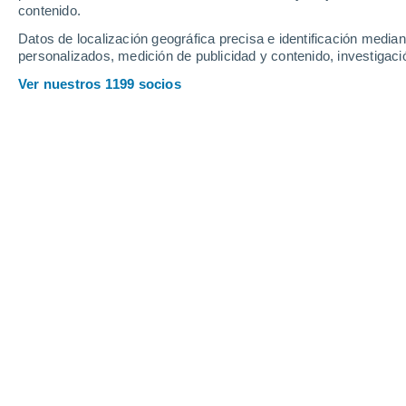
contenido.
24
-
47
km/h
16
-
35
km/h
12
20
-
40
km/h
Datos de localización geográfica precisa e identificación mediant
personalizados, medición de publicidad y contenido, investigació
El tiempo en Vecinos hoy
, 7 de agost
Ver nuestros 1199 socios
Soleado
31°
14:00
Sensación T.
29°
Soleado
32°
15:00
Sensación T.
30°
Soleado
33°
16:00
Sensación T.
31°
Soleado
33°
17:00
Sensación T.
31°
Soleado
32°
18:00
Sensación T.
30°