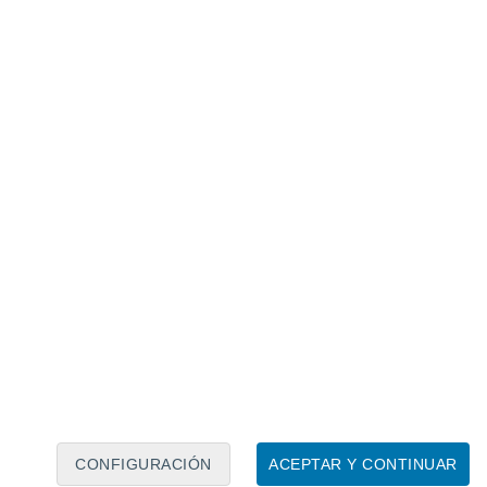
Calendario lunar
Lun
Mar
Mié
Jue
Vie
Sáb
Dom
7
8
9
10
11
12
13
14
15
16
17
18
19
20
CONFIGURACIÓN
ACEPTAR Y CONTINUAR