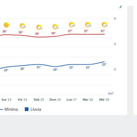
6
37°
37°
37°
36°
36°
36°
35°
4
22°
21°
21°
21°
20°
2
20°
19°
l/m²
Jue
13
Vie
14
Sáb
15
Dom
16
Lun
17
Mar
18
Mié
19
Mínima
Lluvia