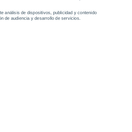
-
29
km/h
15
-
34
km/h
16
-
36
km/h
14
-
38
km/h
e análisis de dispositivos, publicidad y contenido
n de audiencia y desarrollo de servicios.
o
Oeste
9 ¡Muy Alto!
15
-
33 km/h
FPS:
25-50
Oeste
9 ¡Muy Alto!
16
-
34 km/h
FPS:
25-50
Oeste
8 ¡Muy Alto!
18
-
37 km/h
FPS:
25-50
Oeste
6 Alto
19
-
39 km/h
FPS:
15-25
Oeste
3 Medio
20
-
40 km/h
FPS:
6-10