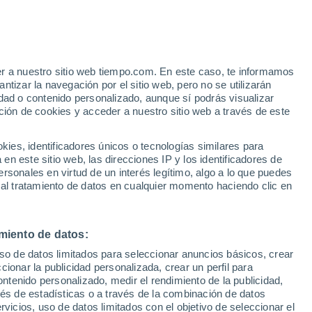
 Alto!
er a nuestro sitio web tiempo.com. En este caso, te informamos
tizar la navegación por el sitio web, pero no se utilizarán
dad o contenido personalizado, aunque sí podrás visualizar
ción de cookies y acceder a nuestro sitio web a través de este
 temperatura
Radar de lluvia
Satélites
Modelos
es, identificadores únicos o tecnologías similares para
n este sitio web, las direcciones IP y los identificadores de
rsonales en virtud de un interés legítimo, algo a lo que puedes
 al tratamiento de datos en cualquier momento haciendo clic en
Lunes
Martes
Miércoles
Jueves
10 Ago
11 Ago
12 Ago
13 Ago
miento de datos:
uso de datos limitados para seleccionar anuncios básicos, crear
ccionar la publicidad personalizada, crear un perfil para
ontenido personalizado, medir el rendimiento de la publicidad,
32°
/
14°
33°
/
16°
35°
/
18°
36°
/
19°
vés de estadísticas o a través de la combinación de datos
rvicios, uso de datos limitados con el objetivo de seleccionar el