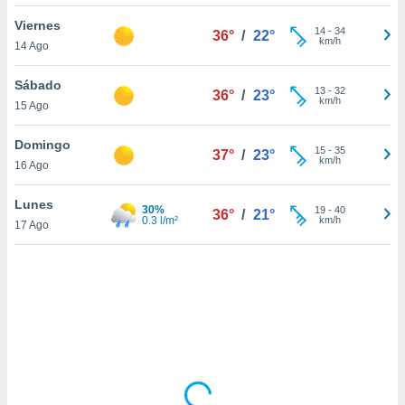
uedes
uestro sitio
Viernes
14
-
34
36°
/
22°
.com. En
km/h
14 Ago
te
 de que
Sábado
talarán
13
-
32
36°
/
23°
km/h
15 Ago
e sean
para
a
Domingo
15
-
35
37°
/
23°
por el sitio
km/h
16 Ago
o se
cookies para
Lunes
30%
19
-
40
36°
/
21°
0.3 l/m²
km/h
17 Ago
nto ni para
licidad o
ado, aunque
sualizar
general no
ada. Puedes
 instalación
y acceder a
io web a
ste abono