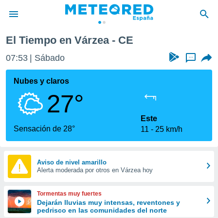
El Tiempo en Várzea - CE
privacidad
07:53
Sábado
...
o de
tiempo.com)
borado por
Nubes y claros
es para
27°
ue la
 que se
e calidad.
Este
eder a este
Sensación de 28°
11
25 km/h
ediante las
opciones:
ookies y
Aviso de nivel amarillo
Alerta moderada por otros en Várzea hoy
e forma
d digital
Tormentas muy fuertes
ada, basada
Dejarán lluvias muy intensas, reventones y
pedrisco en las comunidades del norte
mación