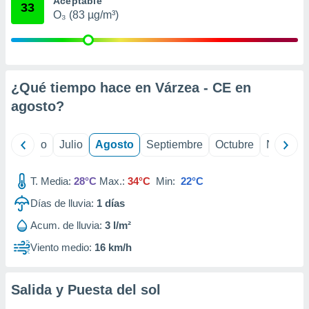
Aceptable
 seleccionar
33
o.
O₃ (83 µg/m³)
calización
precisa e
ión mediante
¿Qué tiempo hace en Várzea - CE en
, publicidad
agosto
?
dos,
 publicidad
,
yo
Junio
Julio
Agosto
Septiembre
Octubre
Noviemb
ón de
 desarrollo
s.
T. Media:
28°C
Max.:
34°C
Min:
22°C
tros 1199
Días de lluvia:
1
días
ios
Acum. de lluvia:
3 l/m²
Viento medio:
16 km/h
Salida y Puesta del sol