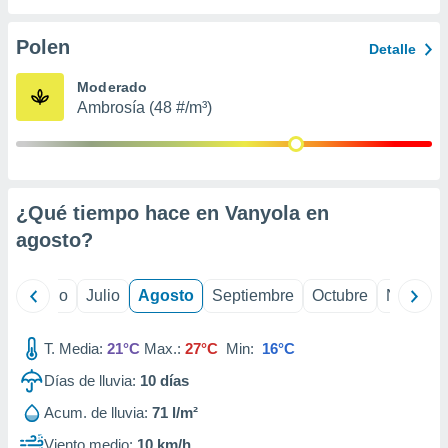
 seleccionar
o.
Polen
Detalle
calización
precisa e
Moderado
ión mediante
Ambrosía (48 #/m³)
, publicidad
dos,
 publicidad
,
¿Qué tiempo hace en Vanyola en
ón de
agosto
?
 desarrollo
s.
tros 1199
yo
Junio
Julio
Agosto
Septiembre
Octubre
Noviemb
ios
T. Media:
21°C
Max.:
27°C
Min:
16°C
Días de lluvia:
10
días
Acum. de lluvia:
71 l/m²
Viento medio:
10 km/h