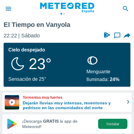
El Tiempo en Vanyola
privacidad
22:22
Sábado
...
o de
tiempo.com)
borado por
Cielo despejado
es para
23°
ue la
 que se
e calidad.
Menguante
eder a este
Sensación de 25°
Iluminada:
24%
ediante las
opciones:
Tormentas muy fuertes
ookies y
Dejarán lluvias muy intensas, reventones y
e forma
pedrisco en las comunidades del norte
d digital
¡Descarga
GRATIS
la app de
Instalar
ada, basada
Meteored!
mación