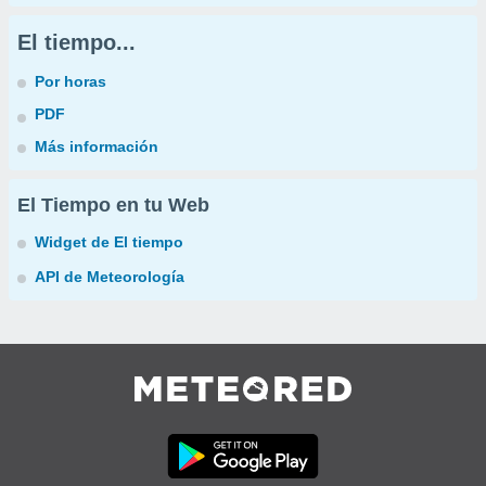
El tiempo...
Por horas
PDF
Más información
El Tiempo en tu Web
Widget de El tiempo
API de Meteorología