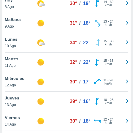
14
-
32
30°
/
19°
km/h
8 Ago
do en
 mismo.
sultar más
Mañana
13
-
24
31°
/
18°
 en nuestra
km/h
9 Ago
 Cookies
y
ualquier
Lunes
15
-
33
34°
/
22°
km/h
10 Ago
ento
 botón
ación de
Martes
15
-
33
32°
/
22°
kies
km/h
11 Ago
 disponible
e nuestra
Miércoles
11
-
26
.
30°
/
17°
km/h
12 Ago
IVAMENTE,
Jueves
10
-
23
29°
/
16°
km/h
13 Ago
as
 a cookies
Viernes
12
-
24
30°
/
18°
km/h
 no aceptar
14 Ago
ón de