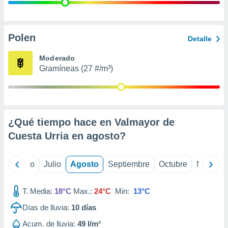
 seleccionar
o.
calización
precisa e
Polen
Detalle
ión mediante
Moderado
, publicidad
Gramíneas (27 #/m³)
dos,
 publicidad
,
ón de
¿Qué tiempo hace en Valmayor de
 desarrollo
s.
Cuesta Urria en
agosto
?
tros 1199
ios
yo
Junio
Julio
Agosto
Septiembre
Octubre
Noviemb
T. Media:
18°C
Max.:
24°C
Min:
13°C
Días de lluvia:
10
días
Acum. de lluvia:
49 l/m²