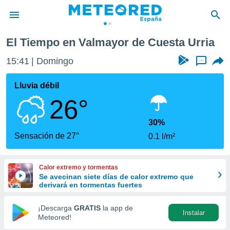
sta Urria
El Tiempo en Valmayor de Cuesta Urria
privacidad
15:41
Domingo
...
o de
tiempo.com)
borado por
Lluvia débil
es para
26°
ue la
 que se
e calidad.
30%
eder a este
Sensación de 27°
0.1 l/m²
ediante las
opciones:
Calor extremo y tormentas
ookies y
Se avecinan siete días de calor extremo que
e forma
derivará en tormentas fuertes
d digital
¡Descarga
GRATIS
la app de
Instalar
ada, basada
Meteored!
mación