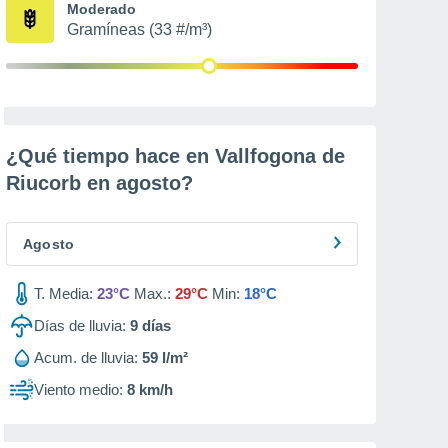
Moderado
Gramíneas (33 #/m³)
¿Qué tiempo hace en Vallfogona de
Riucorb en
agosto
?
Agosto
T. Media:
23°C
Max.:
29°C
Min:
18°C
Días de lluvia:
9
días
Acum. de lluvia:
59 l/m²
Viento medio:
8 km/h