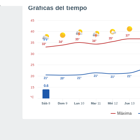
Gráficas del tiempo
45
40
37°
35°
35°
34°
34°
35
33°
30
25
20
21°
21°
21°
21°
21°
20°
0.6
15
°C
Sáb
8
Dom
9
Lun
10
Mar
11
Mié
12
Jue
13
Máxima