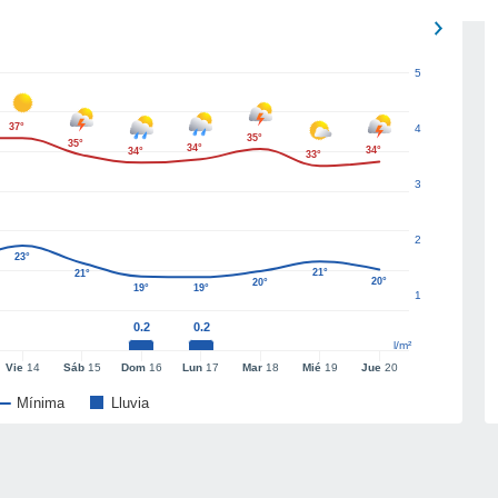
5
37°
4
35°
35°
34°
34°
34°
33°
3
2
23°
21°
21°
20°
20°
19°
19°
1
0.2
0.2
l/m²
Vie
14
Sáb
15
Dom
16
Lun
17
Mar
18
Mié
19
Jue
20
Mínima
Lluvia