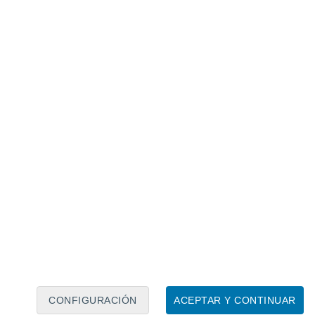
Calendario lunar
Lun
Mar
Mié
Jue
Vie
Sáb
Dom
8
9
10
11
12
13
14
15
16
17
18
19
20
21
CONFIGURACIÓN
ACEPTAR Y CONTINUAR