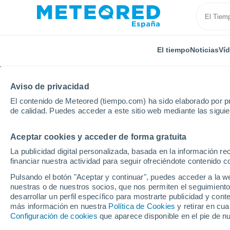
El tiempo
Noticias
Ví
Aviso de privacidad
El contenido de Meteored (tiempo.com) ha sido elaborado por pr
de calidad. Puedes acceder a este sitio web mediante las sigui
Aceptar cookies y acceder de forma gratuita
Inicio
Cataluña
Provincia de Tarragona
Vallfog
La publicidad digital personalizada, basada en la información r
financiar nuestra actividad para seguir ofreciéndote contenido c
El Tiempo en Vallfogon
Pulsando el botón "Aceptar y continuar", puedes acceder a la w
nuestras o de nuestros socios, que nos permiten el seguimiento
17:39
Sábado
desarrollar un perfil específico para mostrarte publicidad y co
más información en nuestra
Política de Cookies
y retirar en cu
Configuración de cookies
que aparece disponible en el pie de n
Lluvia débil