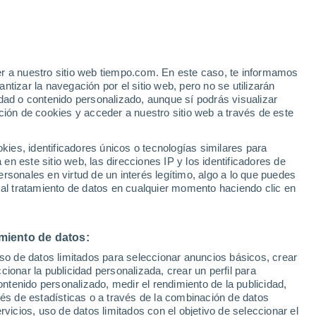
Aviso de nivel amarillo
Alerta moderada por altas
temperaturas en Vallfogona de
Riucorb hoy
er a nuestro sitio web tiempo.com. En este caso, te informamos
tizar la navegación por el sitio web, pero no se utilizarán
dad o contenido personalizado, aunque sí podrás visualizar
ción de cookies y acceder a nuestro sitio web a través de este
es, identificadores únicos o tecnologías similares para
n este sitio web, las direcciones IP y los identificadores de
rsonales en virtud de un interés legítimo, algo a lo que puedes
 lluvia
Radar de lluvia
Satélites
Modelos
 al tratamiento de datos en cualquier momento haciendo clic en
miento de datos:
Martes
Miércoles
Jueves
Viernes
uso de datos limitados para seleccionar anuncios básicos, crear
11 Ago
12 Ago
13 Ago
14 Ago
ccionar la publicidad personalizada, crear un perfil para
ontenido personalizado, medir el rendimiento de la publicidad,
vés de estadísticas o a través de la combinación de datos
rvicios, uso de datos limitados con el objetivo de seleccionar el