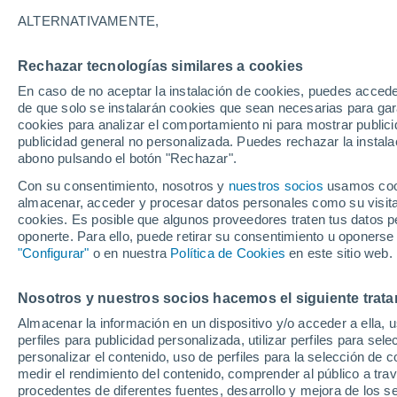
28°
ALTERNATIVAMENTE,
Rechazar tecnologías similares a cookies
30%
En caso de no aceptar la instalación de cookies, puedes acced
Sensación de 29°
0.2 l/m²
de que solo se instalarán cookies que sean necesarias para garan
cookies para analizar el comportamiento ni para mostrar publici
publicidad general no personalizada. Puedes rechazar la instala
abono pulsando el botón "Rechazar".
Tormentas muy fuertes
Dejarán lluvias muy intensas, reventones y
Con su consentimiento, nosotros y
nuestros socios
usamos cooki
pedrisco en las comunidades del norte
almacenar, acceder y procesar datos personales como su visita e
cookies. Es posible que algunos proveedores traten tus datos pe
El Tiempo 1 - 7 días
Por horas
Actualidad
Mapa de
oponerte. Para ello, puede retirar su consentimiento u oponerse
"Configurar"
o en nuestra
Política de Cookies
en este sitio web.
Nosotros y nuestros socios hacemos el siguiente trata
Mañana
Lunes
Hoy
Almacenar la información en un dispositivo y/o acceder a ella, 
9 Ago
10 Ago
8 Ago
perfiles para publicidad personalizada, utilizar perfiles para sele
personalizar el contenido, uso de perfiles para la selección de c
medir el rendimiento del contenido, comprender al público a tra
procedentes de diferentes fuentes, desarrollo y mejora de los se
60%