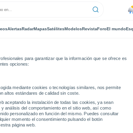
deos
Alertas
Radar
Mapas
Satélites
Modelos
Revista
Foro
El mundo
Esq
ofesionales para garantizar que la información que se ofrece es
entes opciones:
ona de Riucorb
ecogida mediante cookies o tecnologías similares, nos permite
on altos estándares de calidad sin coste.
a de Riucorb
eb aceptando la instalación de todas las cookies, ya sean
 y análisis del comportamiento en el sitio web, así como
...
ntenido personalizado en función del mismo. Puedes consultar
alquier momento el consentimiento pulsando el botón
Por horas
uestra página web.
Intervalos nubosos en las
próximas horas