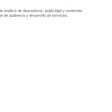
34°
/
21°
35°
/
21°
37°
/
21°
37°
/
23°
e análisis de dispositivos, publicidad y contenido
n de audiencia y desarrollo de servicios.
-
37
km/h
14
-
39
km/h
20
-
45
km/h
15
-
49
km/h
hoy
, 8 de agosto
Sureste
4 Medio
°
4
-
34 km/h
FPS:
6-10
Noreste
2 Bajo
°
8
-
23 km/h
FPS:
no
Noreste
1 Bajo
°
6
-
20 km/h
FPS:
no
Noreste
0 Bajo
°
8
-
20 km/h
FPS:
no