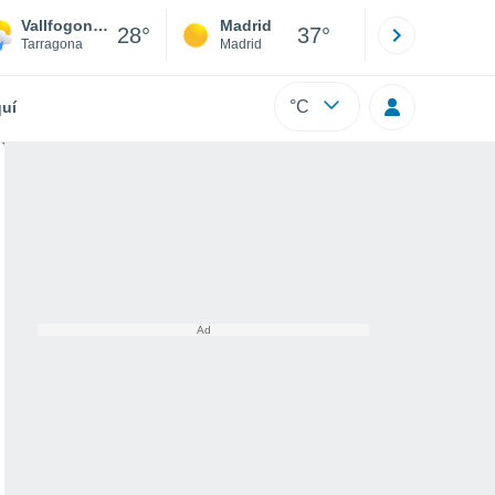
Vallfogona de Riucorb
Madrid
Barcelona
28°
37°
Tarragona
Madrid
Barcelona
°C
uí