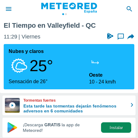
El Tiempo en Valleyfield - QC
privacidad
11:29
Viernes
...
o de
tiempo.com)
borado por
Nubes y claros
es para
25°
ue la
 que se
e calidad.
Oeste
eder a este
Sensación de 26°
10
24 km/h
ediante las
opciones:
Tormentas fuertes
ookies y
Esta tarde las tormentas dejarán fenómenos
e forma
adversos en 6 comunidades
d digital
¡Descarga
GRATIS
la app de
Instalar
ada, basada
Meteored!
mación