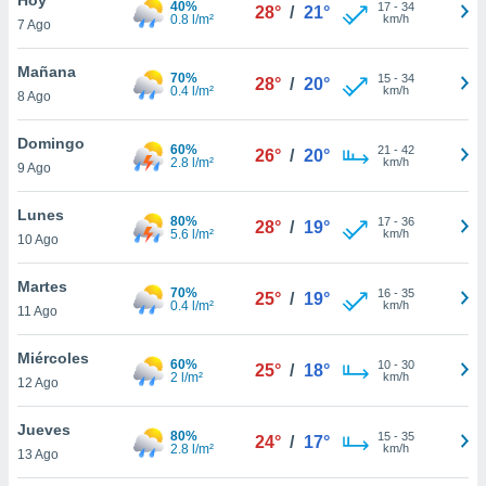
40%
17
-
34
28°
/
21°
0.8 l/m²
km/h
7 Ago
do en
 mismo.
sultar más
Mañana
70%
15
-
34
28°
/
20°
 en nuestra
0.4 l/m²
km/h
8 Ago
 Cookies
y
ualquier
Domingo
60%
21
-
42
26°
/
20°
2.8 l/m²
km/h
9 Ago
ento
 botón
ación de
Lunes
80%
17
-
36
28°
/
19°
kies
5.6 l/m²
km/h
10 Ago
 disponible
e nuestra
Martes
70%
16
-
35
.
25°
/
19°
0.4 l/m²
km/h
11 Ago
IVAMENTE,
Miércoles
60%
10
-
30
25°
/
18°
2 l/m²
km/h
12 Ago
as
 a cookies
Jueves
80%
15
-
35
24°
/
17°
2.8 l/m²
km/h
 no aceptar
13 Ago
ón de