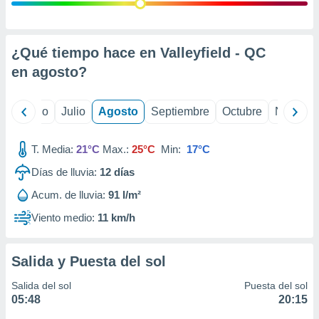
 seleccionar
o.
calización
precisa e
¿Qué tiempo hace en Valleyfield - QC
ión mediante
en
agosto
?
, publicidad
yo
Junio
Julio
Agosto
Septiembre
Octubre
Noviemb
dos,
 publicidad
,
T. Media:
21°C
Max.:
25°C
Min:
17°C
ón de
Días de lluvia:
12
días
 desarrollo
s.
Acum. de lluvia:
91 l/m²
tros 1199
Viento medio:
11 km/h
ios
Salida y Puesta del sol
Salida del sol
Puesta del sol
05:48
20:15