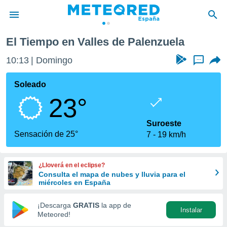
uela
El Tiempo en Valles de Palenzuela
privacidad
10:13
Domingo
...
o de
tiempo.com)
borado por
Soleado
es para
23°
ue la
 que se
e calidad.
Suroeste
eder a este
Sensación de 25°
7
19 km/h
ediante las
opciones:
¿Lloverá en el eclipse?
ookies y
Consulta el mapa de nubes y lluvia para el
e forma
miércoles en España
d digital
¡Descarga
GRATIS
la app de
Instalar
ada, basada
Meteored!
mación