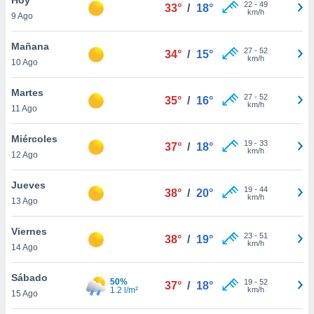
22
-
49
33°
/
18°
km/h
9 Ago
do en
 mismo.
sultar más
Mañana
27
-
52
34°
/
15°
 en nuestra
km/h
10 Ago
 Cookies
y
ualquier
Martes
27
-
52
35°
/
16°
km/h
11 Ago
ento
 botón
ación de
Miércoles
19
-
33
37°
/
18°
kies
km/h
12 Ago
 disponible
e nuestra
Jueves
19
-
44
.
38°
/
20°
km/h
13 Ago
IVAMENTE,
Viernes
23
-
51
38°
/
19°
km/h
14 Ago
as
 a cookies
Sábado
50%
19
-
52
37°
/
18°
1.2 l/m²
km/h
 no aceptar
15 Ago
ón de