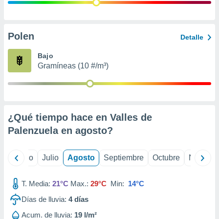
 seleccionar
o.
calización
precisa e
Polen
Detalle
ión mediante
Bajo
, publicidad
Gramíneas (10 #/m³)
dos,
 publicidad
,
ón de
¿Qué tiempo hace en Valles de
 desarrollo
s.
Palenzuela en
agosto
?
tros 1199
ios
yo
Junio
Julio
Agosto
Septiembre
Octubre
Noviemb
T. Media:
21°C
Max.:
29°C
Min:
14°C
Días de lluvia:
4
días
Acum. de lluvia:
19 l/m²