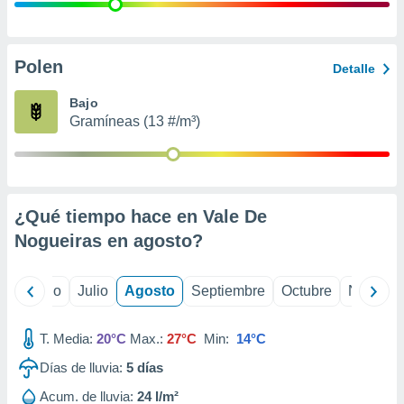
 seleccionar
o.
calización
precisa e
Polen
Detalle
ión mediante
Bajo
, publicidad
Gramíneas (13 #/m³)
dos,
 publicidad
,
ón de
¿Qué tiempo hace en Vale De
 desarrollo
s.
Nogueiras en
agosto
?
tros 1199
ios
yo
Junio
Julio
Agosto
Septiembre
Octubre
Noviemb
T. Media:
20°C
Max.:
27°C
Min:
14°C
Días de lluvia:
5
días
Acum. de lluvia:
24 l/m²