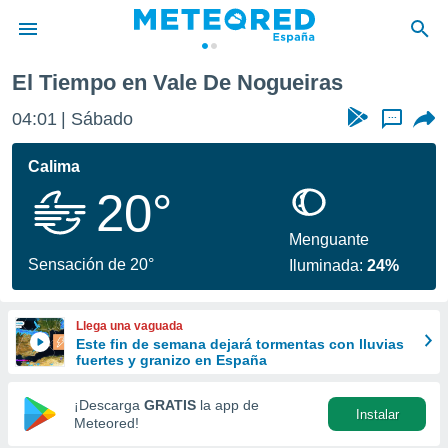
El Tiempo en Vale De Nogueiras
privacidad
04:01
Sábado
...
o de
tiempo.com)
borado por
Calima
es para
20°
ue la
 que se
e calidad.
Menguante
eder a este
Sensación de 20°
Iluminada:
24%
ediante las
opciones:
Llega una vaguada
ookies y
Este fin de semana dejará tormentas con lluvias
e forma
fuertes y granizo en España
d digital
¡Descarga
GRATIS
la app de
Instalar
ada, basada
Meteored!
mación