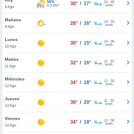
50%
16
-
45
30°
/
17°
0.3 l/m²
km/h
8 Ago
do en
 mismo.
sultar más
Mañana
13
-
33
28°
/
16°
 en nuestra
km/h
9 Ago
 Cookies
y
ualquier
Lunes
14
-
36
30°
/
15°
km/h
10 Ago
ento
 botón
ación de
Martes
11
-
33
32°
/
16°
kies
km/h
11 Ago
 disponible
e nuestra
Miércoles
12
-
32
.
34°
/
18°
km/h
12 Ago
IVAMENTE,
Jueves
11
-
32
36°
/
20°
km/h
13 Ago
as
 a cookies
Viernes
12
-
38
34°
/
18°
km/h
 no aceptar
14 Ago
ón de