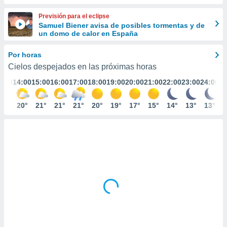
ediante
ecnologías
Previsión para el eclipse
nos permite
Samuel Biener avisa de posibles tormentas y de
estra
un domo de calor en España
ara seguir
e contenido
Por horas
stándares
ACEPTAR
Cielos despejados en las próximas horas
sin coste.
Y
3:00
14:00
15:00
16:00
17:00
18:00
19:00
20:00
21:00
22:00
23:00
24:00
CONTINUAR
 botón
continuar",
der a la
20°
20°
21°
21°
21°
20°
19°
17°
15°
14°
13°
13°
CONFIGURACIÓN
ndo la
 de todas
, ya sean
de nuestros
 nos
 y análisis
tamiento en
b, así como
un perfil
para
ublicidad y