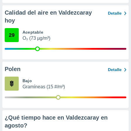
 seleccionar
o.
Calidad del aire en Valdezcaray
Detalle
calización
hoy
precisa e
ión mediante
Aceptable
29
, publicidad
O₃ (73 µg/m³)
dos,
 publicidad
,
ón de
Polen
Detalle
 desarrollo
s.
Bajo
tros 1199
Gramíneas (15 #/m³)
ios
¿Qué tiempo hace en Valdezcaray en
agosto
?