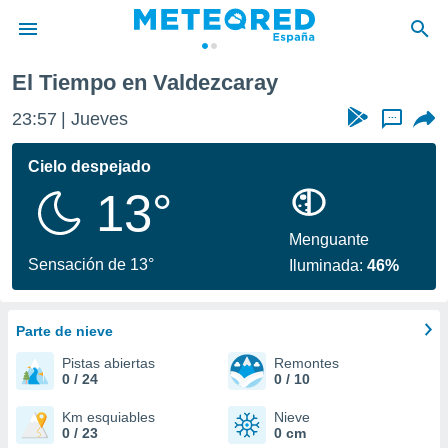
El Tiempo en Valdezcaray
privacidad
23:57
Jueves
...
o de
tiempo.com)
borado por
Cielo despejado
es para
13°
ue la
 que se
e calidad.
Menguante
eder a este
Sensación de 13°
Iluminada:
46%
ediante las
opciones:
Parte de nieve
ookies y
e forma
Pistas abiertas
Remontes
0 / 24
0 / 10
d digital
ada, basada
Km esquiables
Nieve
0 / 23
0 cm
mación