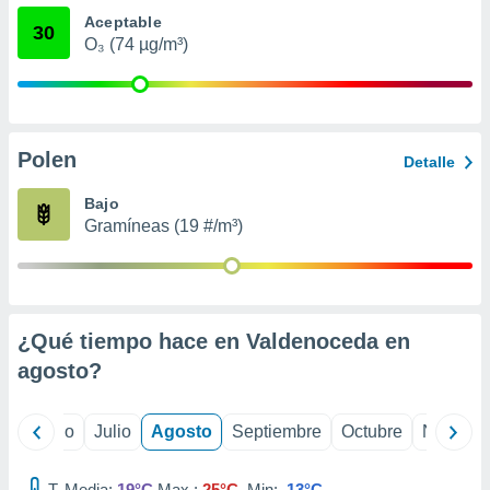
 seleccionar
Aceptable
o.
30
O₃ (74 µg/m³)
calización
precisa e
ión mediante
, publicidad
Polen
Detalle
dos,
 publicidad
Bajo
,
Gramíneas (19 #/m³)
ón de
 desarrollo
s.
tros 1199
¿Qué tiempo hace en Valdenoceda en
ios
agosto
?
yo
Junio
Julio
Agosto
Septiembre
Octubre
Noviemb
T. Media:
19°C
Max.:
25°C
Min:
13°C