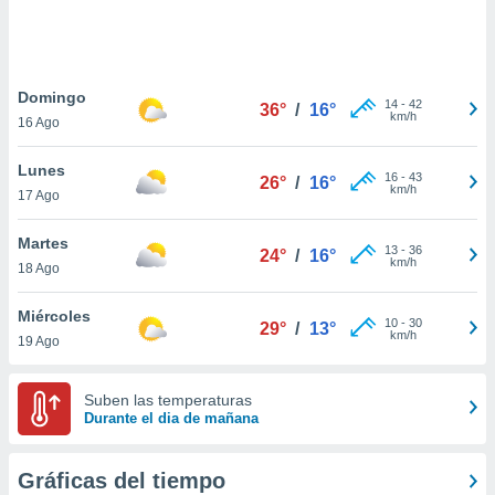
 botón
.
nto,
Domingo
14
-
42
36°
/
16°
km/h
16 Ago
cios
kies,
Lunes
ores únicos
16
-
43
26°
/
16°
km/h
17 Ago
as similares
nar,
rocesar
Martes
13
-
36
24°
/
16°
onales como
km/h
18 Ago
 este sitio
recciones IP
Miércoles
ficadores de
10
-
30
29°
/
13°
km/h
19 Ago
 posible
s
 traten tus
Suben las temperaturas
nales en
Durante el dia de mañana
 interés
go a lo que
nerte. Para
Gráficas del tiempo
retirar su