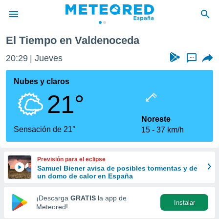
El Tiempo en Valdenoceda
privacidad
20:29
Jueves
...
o de
tiempo.com)
borado por
Nubes y claros
es para
21°
ue la
 que se
e calidad.
Noreste
eder a este
Sensación de 21°
15
37 km/h
ediante las
opciones:
Previsión para el eclipse
ookies y
Samuel Biener avisa de posibles tormentas y de
e forma
un domo de calor en España
d digital
¡Descarga
GRATIS
la app de
Instalar
ada, basada
Meteored!
mación