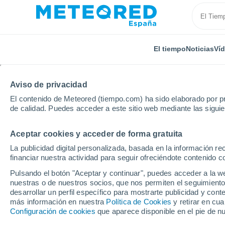
El tiempo
Noticias
Ví
Aviso de privacidad
El contenido de Meteored (tiempo.com) ha sido elaborado por pr
de calidad. Puedes acceder a este sitio web mediante las sigui
Aceptar cookies y acceder de forma gratuita
Inicio
Castilla y León
Provincia de Burgos
Valde
La publicidad digital personalizada, basada en la información r
financiar nuestra actividad para seguir ofreciéndote contenido c
El Tiempo en Valdeajos
Pulsando el botón "Aceptar y continuar", puedes acceder a la w
nuestras o de nuestros socios, que nos permiten el seguimiento
20:59
Viernes
desarrollar un perfil específico para mostrarte publicidad y co
más información en nuestra
Política de Cookies
y retirar en cu
Configuración de cookies
que aparece disponible en el pie de n
Nubes y claros