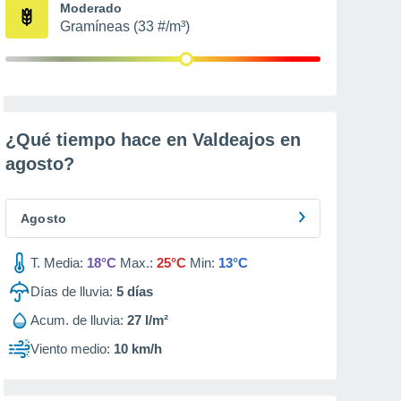
Moderado
Gramíneas (33 #/m³)
¿Qué tiempo hace en Valdeajos en
agosto
?
Agosto
T. Media:
18°C
Max.:
25°C
Min:
13°C
Días de lluvia:
5
días
Acum. de lluvia:
27 l/m²
Viento medio:
10 km/h