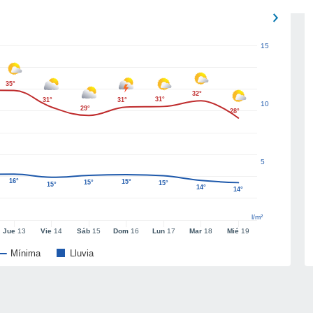
15
35°
32°
31°
31°
31°
10
29°
28°
5
16°
15°
15°
15°
15°
14°
14°
l/m²
Jue
13
Vie
14
Sáb
15
Dom
16
Lun
17
Mar
18
Mié
19
Mínima
Lluvia