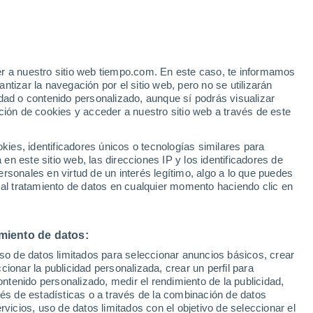
er a nuestro sitio web tiempo.com. En este caso, te informamos
/h
tizar la navegación por el sitio web, pero no se utilizarán
dad o contenido personalizado, aunque sí podrás visualizar
ción de cookies y acceder a nuestro sitio web a través de este
es, identificadores únicos o tecnologías similares para
n este sitio web, las direcciones IP y los identificadores de
rsonales en virtud de un interés legítimo, algo a lo que puedes
e nubosidad
Radar de lluvia
Satélites
Modelos
 al tratamiento de datos en cualquier momento haciendo clic en
miento de datos:
Lunes
Martes
Miércoles
Jueves
uso de datos limitados para seleccionar anuncios básicos, crear
10 Ago
11 Ago
12 Ago
13 Ago
ccionar la publicidad personalizada, crear un perfil para
ontenido personalizado, medir el rendimiento de la publicidad,
vés de estadísticas o a través de la combinación de datos
rvicios, uso de datos limitados con el objetivo de seleccionar el