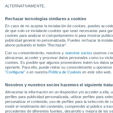
21°
ALTERNATIVAMENTE,
Rechazar tecnologías similares a cookies
Norte
En caso de no aceptar la instalación de cookies, puedes acced
Sensación de 21°
12
-
35 km
de que solo se instalarán cookies que sean necesarias para garan
cookies para analizar el comportamiento ni para mostrar publici
publicidad general no personalizada. Puedes rechazar la instala
abono pulsando el botón "Rechazar".
Tormentas fuertes
Esta tarde las tormentas dejarán fenómenos
Con su consentimiento, nosotros y
nuestros socios
usamos cooki
adversos en 6 comunidades
almacenar, acceder y procesar datos personales como su visita e
cookies. Es posible que algunos proveedores traten tus datos pe
El Tiempo 1 - 7 días
Por horas
Actualidad
Mapa d
oponerte. Para ello, puede retirar su consentimiento u oponerse
"Configurar"
o en nuestra
Política de Cookies
en este sitio web.
Nosotros y nuestros socios hacemos el siguiente trata
Mañana
Domingo
Hoy
Almacenar la información en un dispositivo y/o acceder a ella, 
8 Ago
9 Ago
7 Ago
perfiles para publicidad personalizada, utilizar perfiles para sele
personalizar el contenido, uso de perfiles para la selección de c
medir el rendimiento del contenido, comprender al público a tra
procedentes de diferentes fuentes, desarrollo y mejora de los se
70%