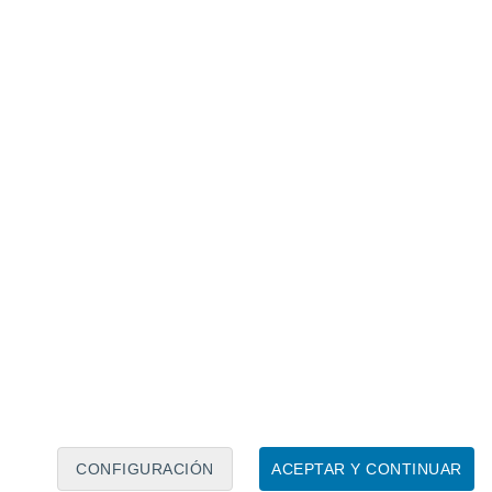
Calendario lunar
Lun
Mar
Mié
Jue
Vie
Sáb
Dom
7
8
9
10
11
12
13
14
15
16
17
18
19
20
CONFIGURACIÓN
ACEPTAR Y CONTINUAR