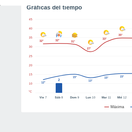
Gráficas del tiempo
45
40
35°
35
33°
32°
32°
31°
30
27°
25
20
15
15°
15°
15°
2
13°
12°
10
°C
Vie
7
Sáb
8
Dom
9
Lun
10
Mar
11
Mié
12
Máxima