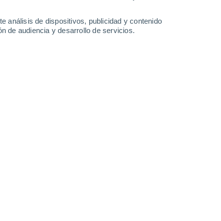
27°
/
13°
33°
/
15°
35°
/
15°
35°
/
16°
e análisis de dispositivos, publicidad y contenido
n de audiencia y desarrollo de servicios.
-
40
km/h
17
-
39
km/h
18
-
43
km/h
17
-
46
km/h
sto
Norte
5 Medio
11
-
36 km/h
FPS:
6-10
Norte
3 Medio
17
-
40 km/h
FPS:
6-10
Norte
1 Bajo
18
-
43 km/h
FPS:
no
Norte
0 Bajo
16
-
40 km/h
FPS:
no