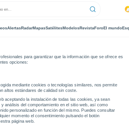
deos
Alertas
Radar
Mapas
Satélites
Modelos
Revista
Foro
El mundo
Esq
ofesionales para garantizar que la información que se ofrece es
entes opciones:
ajos
ecogida mediante cookies o tecnologías similares, nos permite
on altos estándares de calidad sin coste.
eb aceptando la instalación de todas las cookies, ya sean
 y análisis del comportamiento en el sitio web, así como
...
ntenido personalizado en función del mismo. Puedes consultar
alquier momento el consentimiento pulsando el botón
Por horas
uestra página web.
Se espera calima en las
próximas horas