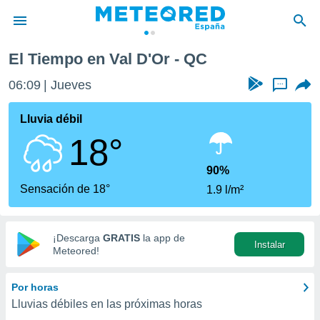
El Tiempo en Val D'Or - QC
privacidad
06:09
Jueves
...
o de
tiempo.com)
borado por
Lluvia débil
es para
18°
ue la
 que se
e calidad.
90%
eder a este
Sensación de 18°
1.9 l/m²
ediante las
opciones:
ookies y
¡Descarga
GRATIS
la app de
Instalar
e forma
Meteored!
d digital
Por horas
ada, basada
Lluvias débiles en las próximas horas
mación