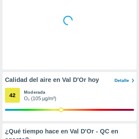
idad
a, utilizar
a
 la
da, crear un
personalizar
o, uso de
a la
e contenido
do, medir el
 de la
medir el
Calidad del aire en Val D'Or hoy
Detalle
 del
 comprender
Moderada
 través de
42
s o a través
O₃ (105 µg/m³)
nación de
edentes de
fuentes,
y mejora de
os, uso de
¿Qué tiempo hace en Val D'Or - QC en
ados con el