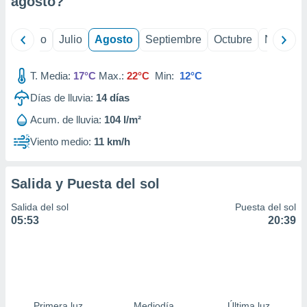
agosto
?
 seleccionar
o.
calización
yo
Junio
Julio
Agosto
Septiembre
Octubre
Noviemb
precisa e
ión mediante
T. Media:
17°C
Max.:
22°C
Min:
12°C
, publicidad
Días de lluvia:
14
días
dos,
Acum. de lluvia:
104 l/m²
 publicidad
,
Viento medio:
11 km/h
ón de
 desarrollo
s.
Salida y Puesta del sol
tros 1199
Salida del sol
Puesta del sol
ios
05:53
20:39
Primera luz
Mediodía
Última luz