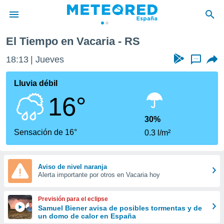
El Tiempo en Vacaria - RS
privacidad
18:13
Jueves
...
o de
tiempo.com)
borado por
Lluvia débil
es para
16°
ue la
 que se
e calidad.
30%
eder a este
Sensación de 16°
0.3 l/m²
ediante las
opciones:
ookies y
Aviso de nivel naranja
Alerta importante por otros en Vacaria hoy
e forma
d digital
Previsión para el eclipse
ada, basada
Samuel Biener avisa de posibles tormentas y de
un domo de calor en España
mación