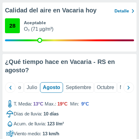
 seleccionar
o.
Calidad del aire en Vacaria hoy
Detalle
calización
precisa e
Aceptable
28
ión mediante
O₃ (71 µg/m³)
, publicidad
dos,
 publicidad
¿Qué tiempo hace en Vacaria - RS en
,
ón de
agosto
?
 desarrollo
s.
yo
Junio
Julio
Agosto
Septiembre
Octubre
Noviemb
tros 1199
ios
T. Media:
13°C
Max.:
19°C
Min:
9°C
Días de lluvia:
10
días
Acum. de lluvia:
123 l/m²
Viento medio:
13 km/h