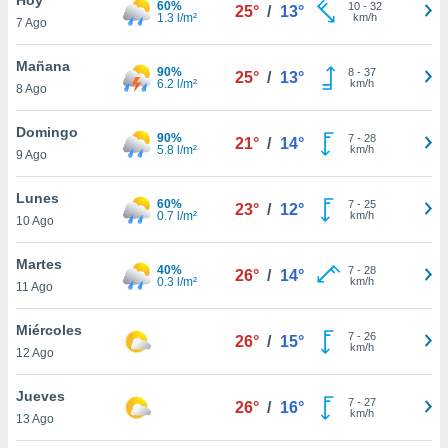
60%
10
-
32
25°
/
13°
1.3 l/m²
km/h
7 Ago
do en
 mismo.
sultar más
Mañana
90%
8
-
37
25°
/
13°
 en nuestra
6.2 l/m²
km/h
8 Ago
 Cookies
y
ualquier
Domingo
90%
7
-
28
21°
/
14°
5.8 l/m²
km/h
9 Ago
ento
 botón
ación de
Lunes
60%
7
-
25
23°
/
12°
kies
0.7 l/m²
km/h
10 Ago
 disponible
e nuestra
Martes
40%
7
-
28
.
26°
/
14°
0.3 l/m²
km/h
11 Ago
IVAMENTE,
Miércoles
7
-
26
26°
/
15°
km/h
12 Ago
as
 a cookies
Jueves
7
-
27
26°
/
16°
km/h
 no aceptar
13 Ago
ón de