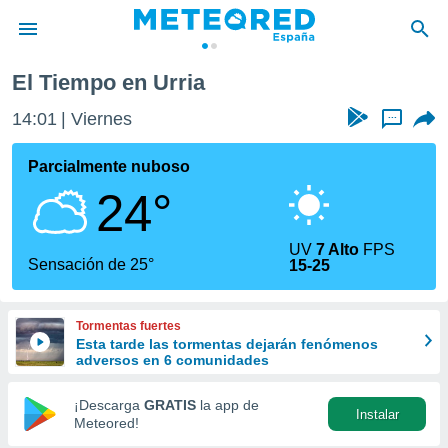
El Tiempo en Urria
privacidad
14:01
Viernes
...
o de
tiempo.com)
borado por
Parcialmente nuboso
es para
24°
ue la
 que se
e calidad.
UV
7 Alto
FPS
eder a este
Sensación de 25°
15-25
ediante las
opciones:
Tormentas fuertes
ookies y
Esta tarde las tormentas dejarán fenómenos
e forma
adversos en 6 comunidades
d digital
¡Descarga
GRATIS
la app de
Instalar
ada, basada
Meteored!
mación