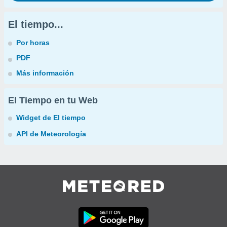
El tiempo...
Por horas
PDF
Más información
El Tiempo en tu Web
Widget de El tiempo
API de Meteorología