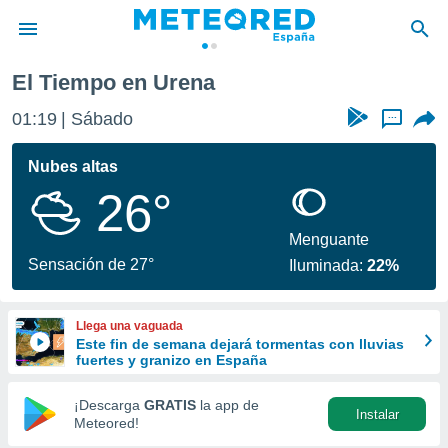
El Tiempo en Urena
privacidad
01:19
Sábado
...
o de
tiempo.com)
borado por
Nubes altas
es para
26°
ue la
 que se
e calidad.
Menguante
eder a este
Sensación de 27°
Iluminada:
22%
ediante las
opciones:
Llega una vaguada
ookies y
Este fin de semana dejará tormentas con lluvias
e forma
fuertes y granizo en España
d digital
¡Descarga
GRATIS
la app de
Instalar
ada, basada
Meteored!
mación