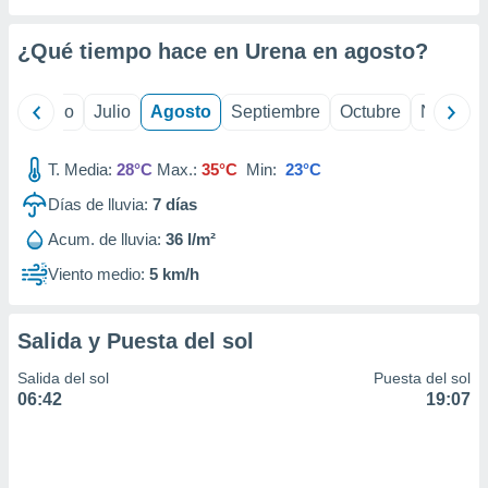
 seleccionar
o.
¿Qué tiempo hace en Urena en
agosto
?
calización
precisa e
ión mediante
yo
Junio
Julio
Agosto
Septiembre
Octubre
Noviemb
, publicidad
T. Media:
28°C
Max.:
35°C
Min:
23°C
dos,
 publicidad
Días de lluvia:
7
días
,
Acum. de lluvia:
36 l/m²
ón de
 desarrollo
Viento medio:
5 km/h
s.
tros 1199
Salida y Puesta del sol
ios
Salida del sol
Puesta del sol
06:42
19:07