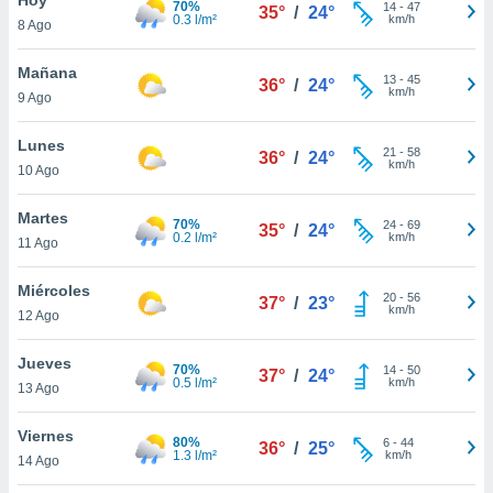
70%
14
-
47
35°
/
24°
0.3 l/m²
km/h
8 Ago
do en
 mismo.
sultar más
Mañana
13
-
45
36°
/
24°
 en nuestra
km/h
9 Ago
 Cookies
y
ualquier
Lunes
21
-
58
36°
/
24°
km/h
10 Ago
ento
 botón
ación de
Martes
70%
24
-
69
35°
/
24°
kies
0.2 l/m²
km/h
11 Ago
 disponible
e nuestra
Miércoles
20
-
56
.
37°
/
23°
km/h
12 Ago
IVAMENTE,
Jueves
70%
14
-
50
37°
/
24°
0.5 l/m²
km/h
13 Ago
as
 a cookies
Viernes
80%
6
-
44
36°
/
25°
1.3 l/m²
km/h
 no aceptar
14 Ago
ón de